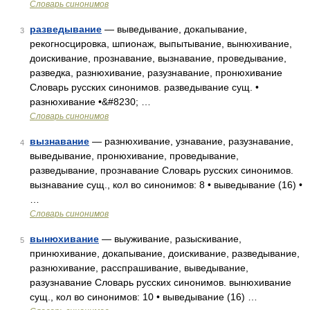
Словарь синонимов
разведывание
— выведывание, докапывание,
3
рекогносцировка, шпионаж, выпытывание, вынюхивание,
доискивание, прознавание, вызнавание, проведывание,
разведка, разнюхивание, разузнавание, пронюхивание
Словарь русских синонимов. разведывание сущ. •
разнюхивание •&#8230; …
Словарь синонимов
вызнавание
— разнюхивание, узнавание, разузнавание,
4
выведывание, пронюхивание, проведывание,
разведывание, прознавание Словарь русских синонимов.
вызнавание сущ., кол во синонимов: 8 • выведывание (16) •
…
Словарь синонимов
вынюхивание
— выуживание, разыскивание,
5
принюхивание, докапывание, доискивание, разведывание,
разнюхивание, расспрашивание, выведывание,
разузнавание Словарь русских синонимов. вынюхивание
сущ., кол во синонимов: 10 • выведывание (16) …