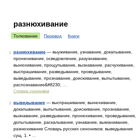
разнюхивание
Толкование
Перевод
Книги
разнюхивание
— выуживание, узнавание, докапывание,
1
пронюхивание, осведомление, разузнавание,
вынюхивание, прощупывание, вызнавание, расчухивание,
выспрашивание, разведывание, проведывание,
выведывание, прознавание, доискивание, выпытывание,
распознавание&#8230; …
Словарь синонимов
выведывание
— выспрашивание, вынюхивание,
2
докапывание, выпытывание, доискивание, прознавание,
вызнавание, разведывание, пронюхивание, проведывание,
допытывание, раскалывание, узнавание, выманивание,
разнюхивание Словарь русских синонимов. выведывание
сущ. 1. • …