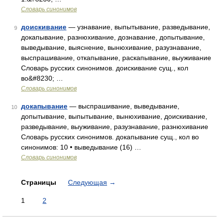
Словарь синонимов
доискивание
— узнавание, выпытывание, разведывание,
9
докапывание, разнюхивание, дознавание, допытывание,
выведывание, выяснение, вынюхивание, разузнавание,
выспрашивание, откапывание, раскапывание, выуживание
Словарь русских синонимов. доискивание сущ., кол
во&#8230; …
Словарь синонимов
докапывание
— выспрашивание, выведывание,
10
допытывание, выпытывание, вынюхивание, доискивание,
разведывание, выуживание, разузнавание, разнюхивание
Словарь русских синонимов. докапывание сущ., кол во
синонимов: 10 • выведывание (16) …
Словарь синонимов
Страницы
Следующая
→
1
2