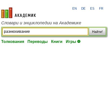
EN
DE
ES
FR
academic.ru
Словари и энциклопедии на Академике
Найти!
Толкования
Переводы
Книги
Игры ⚽