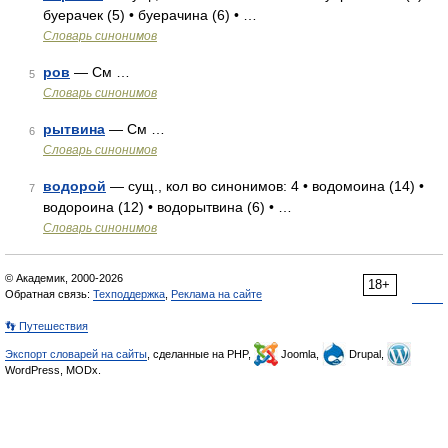
буерачек (5) • буерачина (6) • …
Словарь синонимов
ров
— См …
5
Словарь синонимов
рытвина
— См …
6
Словарь синонимов
водорой
— сущ., кол во синонимов: 4 • водомоина (14) •
7
водороина (12) • водорытвина (6) • …
Словарь синонимов
© Академик, 2000-2026
18+
Обратная связь:
Техподдержка
,
Реклама на сайте
👣 Путешествия
Экспорт словарей на сайты
, сделанные на PHP,
Joomla,
Drupal,
WordPress, MODx.