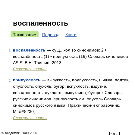
воспаленность
Толкование
Перевод
Книги
воспаленность
— сущ., кол во синонимов: 2 •
1
воспалённость (1) • припухлость (16) Словарь синонимов
ASIS. В.Н. Тришин. 2013 …
Словарь синонимов
припухлость
— выпуклость, подпухлость, шишка, подтек,
2
опухлость, опухоль, бугор, вспухлость, вздутие,
воспаленность, пухлость, выпуклина, бугорок Словарь
русских синонимов. припухлость см. опухоль Словарь
синонимов русского языка. Практический справочник.
М.:&#8230; …
Словарь синонимов
© Академик, 2000-2026
18+