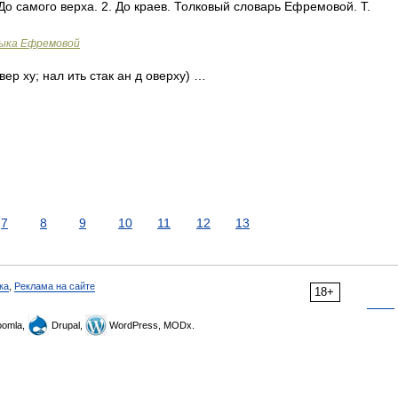
 До самого верха. 2. До краев. Толковый словарь Ефремовой. Т.
зыка Ефремовой
вер ху; нал ить стак ан д оверху) …
7
8
9
10
11
12
13
ка
,
Реклама на сайте
18+
omla,
Drupal,
WordPress, MODx.