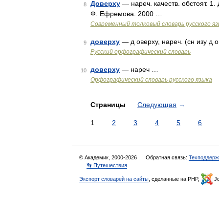
Доверху
— нареч. качеств. обстоят. 1.
8
Ф. Ефремова. 2000 …
Современный толковый словарь русского я
доверху
— д оверху, нареч. (сн изу д о
9
Русский орфографический словарь
доверху
— нареч …
10
Орфографический словарь русского языка
Страницы
Следующая
→
1
2
3
4
5
6
© Академик, 2000-2026
Обратная связь:
Техподдерж
👣 Путешествия
Экспорт словарей на сайты
, сделанные на PHP,
Jo