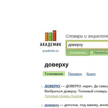
Словари и энциклоп
academic.ru
Толкования
Переводы
доверху
Толкование
Перевод
Книги
ДОВЕРХУ
— ДОВЕРХУ, нареч. До самых 
1
Взобраться доверху. Толковый словарь
Толковый словарь Ушакова
доверху
— дополна, под завязку, вскле
2