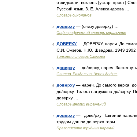
о жидкости: всклень (устар. прост.) Сл
Русский язык. З. Е. Александрова …
Словарь синонимов
доверху
— (снизу доверху) …
3
Орфографический словарь-справочник
ДОВЕРХУ
— ДОВЕРХУ, нареч. До самого
4
С.И. Ожегов, Н.Ю. Шведова. 1949 1992
Толковый словарь Ожегова
доверху
— до/верху, нареч. Застегнут
5
Слитно. Раздельно. Через дефис.
доверху
— нареч. До самого верха, до 
6
до/верху. Телега нагружена до/верху. П
доверху …
Словарь многих выражений
доверху
— дове/рху Евгений наполни
7
трудом дошли до верха горы …
Правописание трудных наречий