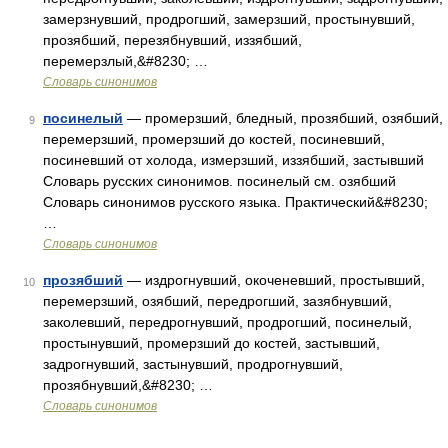
замерзнувший, продрогший, замерзший, простынувший,
прозябший, перезябнувший, иззябший,
перемерзлый,&#8230; …
Словарь синонимов
посинелый
— промерзший, бледный, прозябший, озябший,
9
перемерзший, промерзший до костей, посиневший,
посиневший от холода, измерзший, иззябший, застывший
Словарь русских синонимов. посинелый см. озябший
Словарь синонимов русского языка. Практический&#8230;
…
Словарь синонимов
прозябший
— издрогнувший, окоченевший, простывший,
10
перемерзший, озябший, передрогший, зазябнувший,
заколевший, передрогнувший, продрогший, посинелый,
простынувший, промерзший до костей, застывший,
задрогнувший, застынувший, продрогнувший,
прозябнувший,&#8230; …
Словарь синонимов