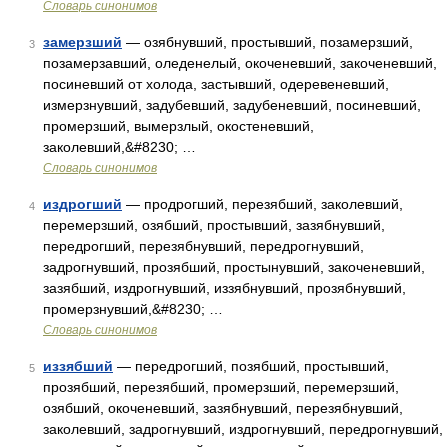
Словарь синонимов
замерзший
— озябнувший, простывший, позамерзший,
3
позамерзавший, оледенелый, окоченевший, закоченевший,
посиневший от холода, застывший, одеревеневший,
измерзнувший, задубевший, задубеневший, посиневший,
промерзший, вымерзлый, окостеневший,
заколевший,&#8230; …
Словарь синонимов
издрогший
— продрогший, перезябший, заколевший,
4
перемерзший, озябший, простывший, зазябнувший,
передрогший, перезябнувший, передрогнувший,
задрогнувший, прозябший, простынувший, закоченевший,
зазябший, издрогнувший, иззябнувший, прозябнувший,
промерзнувший,&#8230; …
Словарь синонимов
иззябший
— передрогший, позябший, простывший,
5
прозябший, перезябший, промерзший, перемерзший,
озябший, окоченевший, зазябнувший, перезябнувший,
заколевший, задрогнувший, издрогнувший, передрогнувший,