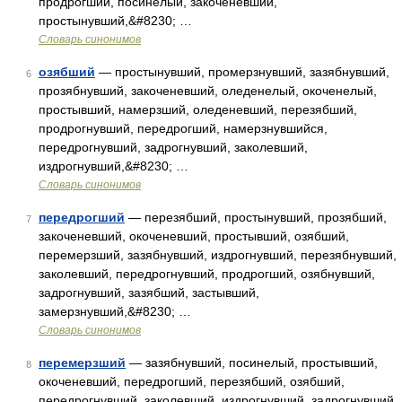
продрогший, посинелый, закоченевший,
простынувший,&#8230; …
Словарь синонимов
озябший
— простынувший, промерзнувший, зазябнувший,
6
прозябнувший, закоченевший, оледенелый, окоченелый,
простывший, намерзший, оледеневший, перезябший,
продрогнувший, передрогший, намерзнувшийся,
передрогнувший, задрогнувший, заколевший,
издрогнувший,&#8230; …
Словарь синонимов
передрогший
— перезябший, простынувший, прозябший,
7
закоченевший, окоченевший, простывший, озябший,
перемерзший, зазябнувший, издрогнувший, перезябнувший,
заколевший, передрогнувший, продрогший, озябнувший,
задрогнувший, зазябший, застывший,
замерзнувший,&#8230; …
Словарь синонимов
перемерзший
— зазябнувший, посинелый, простывший,
8
окоченевший, передрогший, перезябший, озябший,
передрогнувший, заколевший, издрогнувший, задрогнувший,