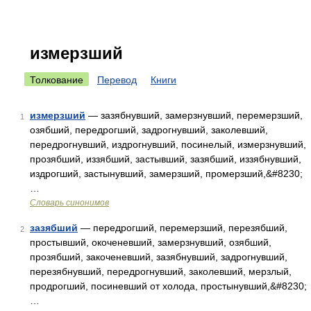
измерзший
Толкование
Перевод
Книги
измерзший
— зазябнувший, замерзнувший, перемерзший,
1
озябший, передрогший, задрогнувший, заколевший,
передрогнувший, издрогнувший, посинелый, измерзнувший,
прозябший, иззябший, застывший, зазябший, иззябнувший,
издрогший, застынувший, замерзший, промерзший,&#8230;
…
Словарь синонимов
зазябший
— передрогший, перемерзший, перезябший,
2
простывший, окоченевший, замерзнувший, озябший,
прозябший, закоченевший, зазябнувший, задрогнувший,
перезябнувший, передрогнувший, заколевший, мерзлый,
продрогший, посиневший от холода, простынувший,&#8230;
…