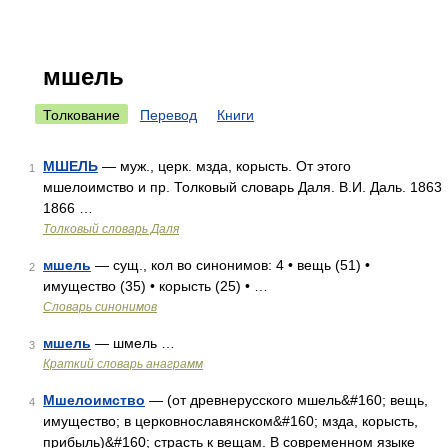
мшель
Толкование
Перевод
Книги
МШЕЛЬ
— муж., церк. мзда, корысть. От этого
1
мшелоимство и пр. Толковый словарь Даля. В.И. Даль. 1863
1866 …
Толковый словарь Даля
мшель
— сущ., кол во синонимов: 4 • вещь (51) •
2
имущество (35) • корысть (25) • …
Словарь синонимов
мшель
— шмель …
3
Краткий словарь анаграмм
Мшелоимство
— (от древнерусского мшель&#160; вещь,
4
имущество; в церковнославянском&#160; мзда, корысть,
прибыль)&#160; страсть к вещам. В современном языке