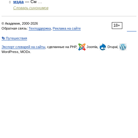
мзда
— См …
8
Словарь синонимов
© Академик, 2000-2026
18+
Обратная связь:
Техподдержка
,
Реклама на сайте
👣 Путешествия
Экспорт словарей на сайты
, сделанные на PHP,
Joomla,
Drupal,
WordPress, MODx.