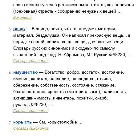
слово используется в религиозном контексте, как порочная
(греховная) страсть к собиранию ненужных вещей …
Википедия
вещь
— Вещица, нечто, что то, предмет, материя,
5
материал, безделушка. Он написал прекрасную вещь... в
порядке вещей, велика вещь, вещи, две разные вещи...
Словарь русских синонимов и сходных по смыслу
выражений. под. ред. Н. Абрамова, М.: Русские&#8230; …
Словарь синонимов
имущество
— Богатство, добро, достаток, достояние,
6
имение, капитал, наследие, наследство, отчина,
сбережение, собственность, состояние, стяжание,
благосостояние, средства (материальные), наличность,
актив; движимость, инвентарь, пожитки, скарб,
рухлядь,&#8230; …
Словарь синонимов
корысть
— См. корыстолюбие …
7
Словарь синонимов