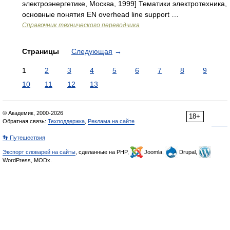
электроэнергетике, Москва, 1999] Тематики электротехника,
основные понятия EN overhead line support …
Справочник технического переводчика
Страницы
Следующая
→
1
2
3
4
5
6
7
8
9
10
11
12
13
© Академик, 2000-2026
18+
Обратная связь:
Техподдержка
,
Реклама на сайте
👣 Путешествия
Экспорт словарей на сайты
, сделанные на PHP,
Joomla,
Drupal,
WordPress, MODx.