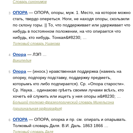
Словарь синонимов
ОПОРА
— ОПОРА, опоры, муж. 1. Место, на которое можно
3
стать, твердо опереться. Ноги, не находя опоры, скользили
по склону горы. || То, что поддерживает или удерживает что
нибудь в постоянном положении, на что опирается что
нибудь, кто нибудь. Тонкая&#8230; …
Толковый словарь Ушакова
Опора
— ЛЭП …
4
Википедия
Опора
— (иноск.) нравственная поддержка (намекъ на
5
опорку, подпорку подставку, поддержку предметъ,
которымъ кто либо подпирается). Ср. «Опора старости».
Ср. Наука... одинаково грѣетъ своими лучами всѣхъ, кто
хочетъ ей служить или ищетъ у нея опоры и&#8230; …
Большой толково-фразеологический словарь Михельсона
(оригинальная орфография)
ОПОРА
— ОПОРА, опорка и пр. см. опирать и опарывать.
6
Толковый словарь Даля. В.И. Даль. 1863 1866 …
Толковый словарь Даля