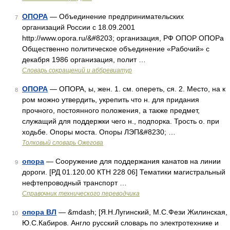
ОПОРА
— Объединение предпринимательских
7
организаций России с 18.09.2001
http://www.opora.ru/&#8203; организация, РФ ОПОР ОПОРа
Общественно политическое объединение «Рабочий» с
декабря 1986 организация, полит …
Словарь сокращений и аббревиатур
ОПОРА
— ОПОРА, ы, жен. 1. см. опереть, ся. 2. Место, на к
8
ром можно утвердить, укрепить что н. для придания
прочного, постоянного положения, а также предмет,
служащий для поддержки чего н., подпорка. Трость о. при
ходьбе. Опоры моста. Опоры ЛЭП&#8230; …
Толковый словарь Ожегова
опора
— Сооружение для поддержания канатов на линии
9
дороги. [РД 01.120.00 КТН 228 06] Тематики магистральный
нефтепроводный транспорт …
Справочник технического переводчика
опора ВЛ
— &mdash; [Я.Н.Лугинский, М.С.Фези Жилинская,
10
Ю.С.Кабиров. Англо русский словарь по электротехнике и