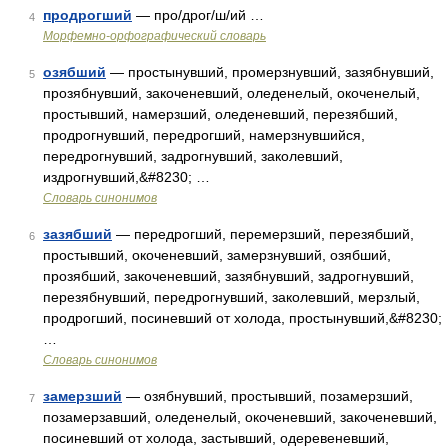
продрогший
— про/дрог/ш/ий …
4
Морфемно-орфографический словарь
озябший
— простынувший, промерзнувший, зазябнувший,
5
прозябнувший, закоченевший, оледенелый, окоченелый,
простывший, намерзший, оледеневший, перезябший,
продрогнувший, передрогший, намерзнувшийся,
передрогнувший, задрогнувший, заколевший,
издрогнувший,&#8230; …
Словарь синонимов
зазябший
— передрогший, перемерзший, перезябший,
6
простывший, окоченевший, замерзнувший, озябший,
прозябший, закоченевший, зазябнувший, задрогнувший,
перезябнувший, передрогнувший, заколевший, мерзлый,
продрогший, посиневший от холода, простынувший,&#8230;
…
Словарь синонимов
замерзший
— озябнувший, простывший, позамерзший,
7
позамерзавший, оледенелый, окоченевший, закоченевший,
посиневший от холода, застывший, одеревеневший,