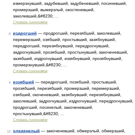
измерзнувший, задубевший, задубеневший, посиневший,
промерзший, вымерзлый, окостеневший,
заколевший,&#8230; …
Словарь синонимов
издрогший
— продрогший, перезябший, заколевший,
8
перемерзший, озябший, простывший, зазябнувший,
передрогший, перезябнувший, передрогнувший,
задрогнувший, прозябший, простынувший, закоченевший,
зазябший, издрогнувший, иззябнувший, прозябнувший,
промерзнувший,&#8230; …
Словарь синонимов
иззябший
— передрогший, позябший, простывший,
9
прозябший, перезябший, промерзший, перемерзший,
озябший, окоченевший, зазябнувший, перезябнувший,
заколевший, задрогнувший, издрогнувший, передрогнувший,
продрогший, посинелый, закоченевший,
простынувший,&#8230; …
Словарь синонимов
оледенелый
— закоченевший, обмерзлый, обмерзший,
10