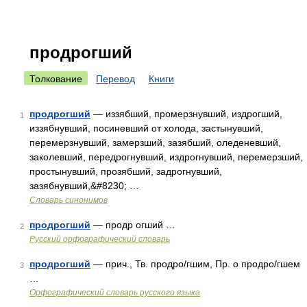
продрогший
Толкование
Перевод
Книги
продрогший
— иззябший, промерзнувший, издрогший,
1
иззябнувший, посиневший от холода, застынувший,
перемерзнувший, замерзший, зазябший, оледеневший,
заколевший, передрогнувший, издрогнувший, перемерзший,
простынувший, прозябший, задрогнувший,
зазябнувший,&#8230; …
Словарь синонимов
продрогший
— продр огший …
2
Русский орфографический словарь
продрогший
— прич., Тв. продро/гшим, Пр. о продро/гшем
3
…
Орфографический словарь русского языка