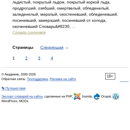
льдистый, покрытый льдом, покрытый коркой льда,
продрогший, озябший, омертвелый, обледенелый,
заледенелый, мерзлый, окостеневший, обледеневший,
посиневший, замерзший, посиневший от холода,
окоченевший Словарь&#8230; …
Словарь синонимов
Страницы
Следующая
→
1
2
3
4
© Академик, 2000-2026
18+
Обратная связь:
Техподдержка
,
Реклама на сайте
👣 Путешествия
Экспорт словарей на сайты
, сделанные на PHP,
Joomla,
Drupal,
WordPress, MODx.