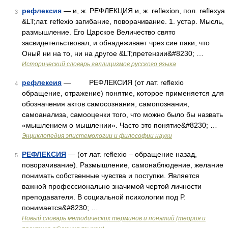
рефлексия
— и, ж. РЕФЛЕКЦИЯ и, ж. reflexion, пол. reflexya
3
&LT;лат. reflexio загибание, поворачивание. 1. устар. Мысль,
размышление. Его Царское Величество свято
засвидетельствовал, и обнадеживает чрез сие паки, что
Оный ни на то, ни на другое &LT;претензии&#8230; …
Исторический словарь галлицизмов русского языка
рефлексия
— РЕФЛЕКСИЯ (от лат. reflexio
4
обращение, отражение) понятие, которое применяется для
обозначения актов самосознания, самопознания,
самоанализа, самооценки того, что можно было бы назвать
«мышлением о мышлении». Часто это понятие&#8230; …
Энциклопедия эпистемологии и философии науки
РЕФЛЕКСИЯ
— (от лат. reflexio – обращение назад,
5
поворачивание). Размышление, самонаблюдение, желание
понимать собственные чувства и поступки. Является
важной профессионально значимой чертой личности
преподавателя. В социальной психологии под Р.
понимается&#8230; …
Новый словарь методических терминов и понятий (теория и