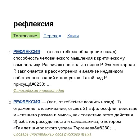
рефлексия
Толкование
Перевод
Книги
РЕФЛЕКСИЯ
— (от лат. reflexio обращение назад)
1
способность человеческого мышления к критическому
самоанализу. Различают несколько видов Р. Элементарная
Р. заключается в рассмотрении и анализе индивидом
собственных знаний и поступков. Такой вид Р.
присущ&#8230; …
Философская энциклопедия
РЕФЛЕКСИЯ
— (лат., от reflectere клонить назад). 1)
2
отражение; отсвечивание, отсвет. 2) в философии: действие
мыслящего разума и мысль, как следствие этого действия.
3) избыток рассудочности и самоанализа, о котором
«Гамлет щигровского уезда» Тургенева&#8230; …
Словарь иностранных слов русского языка