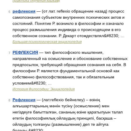
практика обучения языкам)
рефлексия
— (от лат. reflexio обращение назад) процесс
6
самопознания субъектом внутренних психических актов и
состояний. Понятие Р. возникло в философии и означало
процесс размышления индивида о происходящем в его
собственном сознании. Р. Декарт отождествлял&#8230; …
Большая психологическая энциклопедия
РЕФЛЕКСИЯ
— тип философского мышления,
7
направленный на осмысление и обоснование собственных
предпосылок, требующий обращения сознания на себя. В
философии Р. является фундаментальной основой как
собственно философствования, так и обязательным
условием&#8230; …
История Философии: Энциклопедия
Рефлексия
— (лат.reflexio бейнелеу) – өзінің
8
алғышарттарының мәнін түсіну (осмысление) мен
негіздеуге бағытталған, сананың өзіне қаратылуын талап
ететін философиялық ойлаудың принципі, басқаша –
ойлаудың толғануы (размышление) деп те айтуға
болады.&#8230; …