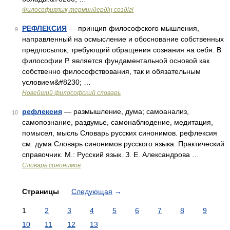
Философиялық терминдердің сөздігі
РЕФЛЕКСИЯ
— принцип философского мышления,
9
направленный на осмысление и обоснование собственных
предпосылок, требующий обращения сознания на себя. В
философии Р. является фундаментальной основой как
собственно философствования, так и обязательным
условием&#8230; …
Новейший философский словарь
рефлексия
— размышление, дума; самоанализ,
10
самопознание, раздумье, самонаблюдение, медитация,
помысел, мысль Словарь русских синонимов. рефлексия
см. дума Словарь синонимов русского языка. Практический
справочник. М.: Русский язык. З. Е. Александрова …
Словарь синонимов
Страницы
Следующая
→
1
2
3
4
5
6
7
8
9
10
11
12
13