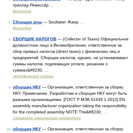
триллер Режиссёр …
Википедия
Сборщик душ
— Soultaker Жанр …
7
Википедия
СБОРЩИК НАЛОГОВ
— (Collector of Taxes) Официальное
8
должностное лицо в Великобритании, ответственное за
сбор прямых налогов (direct taxes) с физических лиц и
предприятий. Сборщик налогов, однако, не устанавливает
суммы налогов, подлежащих уплате; решение о
суммах&#8230; …
Экономический словарь
сборщик НКУ
— Организация, ответственная за сборку
9
НКУ. Примечание. Разработчик и сборщик НКУ могут быть
разными организациями. [ГОСТ Р МЭК 61439 1 2012] EN
assembly manufacturer organization taking the responsibility
for the completed assembly NOTE The&#8230; …
Справочник технического переводчика
сборщик НКУ
— Организация, ответственная за сборку
10