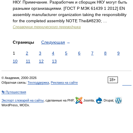
НКУ. Примечание. Разработчик и сборщик НКУ могут быть
разными организациями. [ГОСТ Р МЭК 61439 1 2012] EN
assembly manufacturer organization taking the responsibility
for the completed assembly NOTE The&#8230; …
Справочник технического переводчика
Страницы
Следующая
→
1
2
3
4
5
6
7
8
9
10
11
12
13
© Академик, 2000-2026
18+
Обратная связь:
Техподдержка
,
Реклама на сайте
👣 Путешествия
Экспорт словарей на сайты
, сделанные на PHP,
Joomla,
Drupal,
WordPress, MODx.