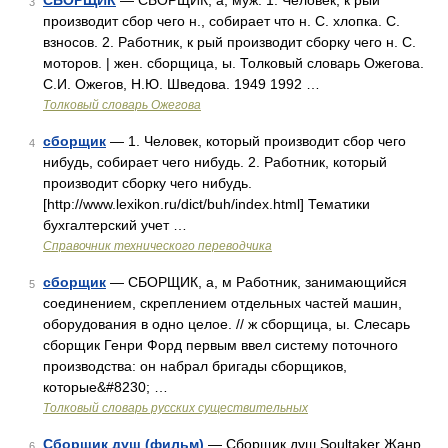
СБОРЩИК
— СБОРЩИК, а, муж. 1. Человек, к рый
3
производит сбор чего н., собирает что н. С. хлопка. С.
взносов. 2. Работник, к рый производит сборку чего н. С.
моторов. | жен. сборщица, ы. Толковый словарь Ожегова.
С.И. Ожегов, Н.Ю. Шведова. 1949 1992 …
Толковый словарь Ожегова
сборщик
— 1. Человек, который производит сбор чего
4
нибудь, собирает чего нибудь. 2. Работник, который
производит сборку чего нибудь.
[http://www.lexikon.ru/dict/buh/index.html] Тематики
бухгалтерский учет …
Справочник технического переводчика
сборщик
— СБОРЩИК, а, м Работник, занимающийся
5
соединением, скреплением отдельных частей машин,
оборудования в одно целое. // ж сборщица, ы. Слесарь
сборщик Генри Форд первым ввел систему поточного
производства: он набрал бригады сборщиков,
которые&#8230; …
Толковый словарь русских существительных
Сборщик душ (фильм)
— Сборщик душ Soultaker Жанр
6