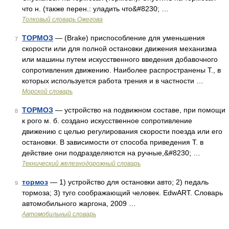
что н. (также перен.: уладить что&#8230; …
Толковый словарь Ожегова
ТОРМОЗ
— (Brake) приспособление для уменьшения
7
скорости или для полной остановки движения механизма
или машины путем искусственного введения добавочного
сопротивления движению. Наиболее распространены Т., в
которых используется работа трения и в частности …
Морской словарь
ТОРМОЗ
— устройство на подвижном составе, при помощи
8
к рого м. б. создано искусственное сопротивление
движению с целью регулирования скорости поезда или его
остановки. В зависимости от способа приведения Т. в
действие они подразделяются на ручные,&#8230; …
Технический железнодорожный словарь
тормоз
— 1) устройство для остановки авто; 2) педаль
9
тормоза; 3) туго соображающий человек. EdwART. Словарь
автомобильного жаргона, 2009 …
Автомобильный словарь