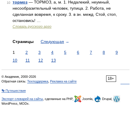
тормоз
— ТОРМОЗ, а, м. 1. Недалекий, неумный,
10
несообразительный человек, тупица. 2. Работа, не
сделанная вовремя, к сроку. 3. в зн. межд. Стой, стоп,
остановись! …
Словарь русского арго
Страницы
Следующая
→
1
2
3
4
5
6
7
8
9
10
11
12
13
© Академик, 2000-2026
18+
Обратная связь:
Техподдержка
,
Реклама на сайте
👣 Путешествия
Экспорт словарей на сайты
, сделанные на PHP,
Joomla,
Drupal,
WordPress, MODx.