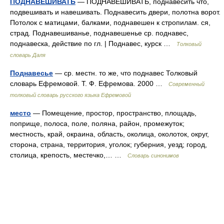
ПОДНАВЕШИВАТЬ
— ПОДНАВЕШИВАТЬ, поднавесить что,
подвешивать и навешивать. Поднавесить двери, полотна ворот.
Потолок с матицами, балками, поднавешен к стропилам. ся,
страд. Поднавешиванье, поднавешенье ср. поднавес,
поднавеска, действие по гл. | Поднавес, курск …
Толковый
словарь Даля
Поднавесье
— ср. местн. то же, что поднавес Толковый
словарь Ефремовой. Т. Ф. Ефремова. 2000 …
Современный
толковый словарь русского языка Ефремовой
место
— Помещение, простор, пространство, площадь,
поприще, полоса, поле, поляна, район, промежуток;
местность, край, окраина, область, околица, околоток, округ,
сторона, страна, территория, уголок; губерния, уезд; город,
столица, крепость, местечко,… …
Словарь синонимов