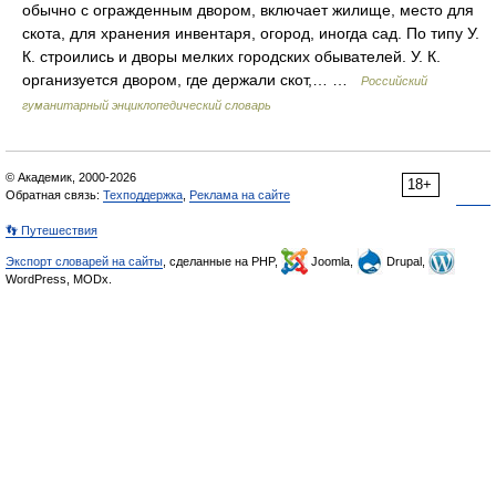
обычно с огражденным двором, включает жилище, место для
скота, для хранения инвентаря, огород, иногда сад. По типу У.
К. строились и дворы мелких городских обывателей. У. К.
организуется двором, где держали скот,… …
Российский
гуманитарный энциклопедический словарь
© Академик, 2000-2026
18+
Обратная связь:
Техподдержка
,
Реклама на сайте
👣 Путешествия
Экспорт словарей на сайты
, сделанные на PHP,
Joomla,
Drupal,
WordPress, MODx.