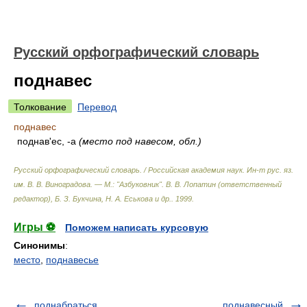
Русский орфографический словарь
поднавес
Толкование
Перевод
поднавес
поднав'ес, -а
(место под навесом, обл.)
Русский орфографический словарь. / Российская академия наук. Ин-т рус. яз.
им. В. В. Виноградова. — М.: "Азбуковник"
.
В. В. Лопатин (ответственный
редактор), Б. З. Букчина, Н. А. Еськова и др.
.
1999
.
Игры ⚽
Поможем написать курсовую
Синонимы
:
место
,
поднавесье
поднабраться
поднавесный