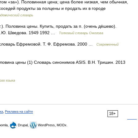
ом «за»). Половинная цена; цена более низкая, чем обычная,
соседей продукты за полцены и продать их в городе
адемический словарь
). Половина цены. Купить, продать за п. (очень дёшево).
 Н.Ю. Шведова. 1949 1992 …
Толковый словарь Ожегова
 словарь Ефремовой. Т. Ф. Ефремова. 2000 …
Современный
оловина цены (1) Словарь синонимов ASIS. В.Н. Тришин. 2013
ого языка
ка
,
Реклама на сайте
18+
omla,
Drupal,
WordPress, MODx.