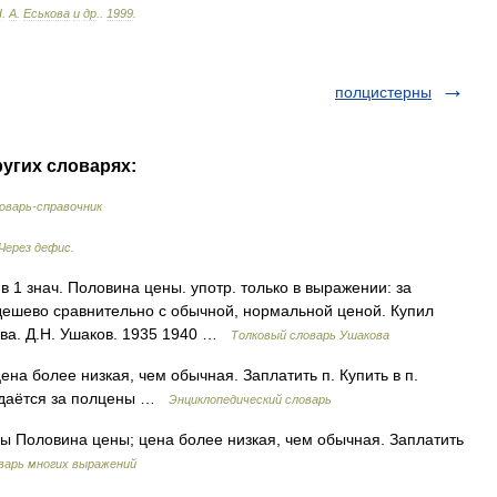
Н
.
А
.
Еськова
и
др
.
.
1999
.
полцистерны
ругих словарях:
оварь-справочник
Через дефис.
1 знач. Половина цены. употр. только в выражении: за
 дешево сравнительно с обычной, нормальной ценой. Купил
ова. Д.Н. Ушаков. 1935 1940 …
Толковый словарь Ушакова
на более низкая, чем обычная. Заплатить п. Купить в п.
родаётся за полцены …
Энциклопедический словарь
ны Половина цены; цена более низкая, чем обычная. Заплатить
варь многих выражений