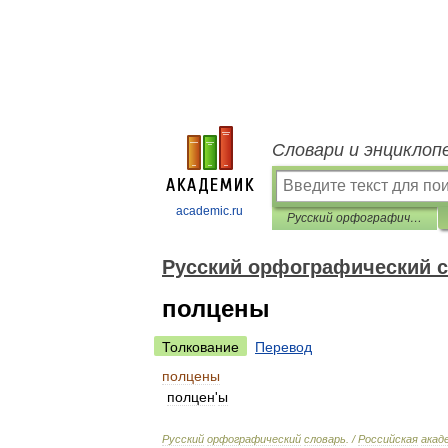
Словари и энциклоп
academic.ru
Русский орфографический словарь
Русский орфографический 
полцены
Толкование
Перевод
полцены
полцен
'
ы
Русский
орфографический
словарь
. /
Российская
акад