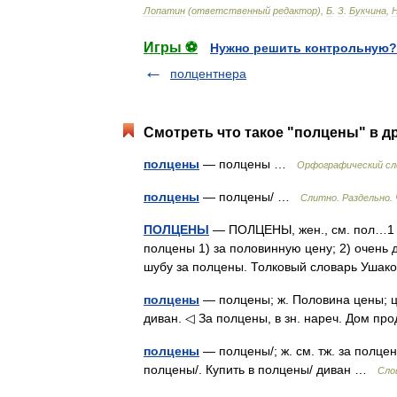
Лопатин
(
ответственный
редактор
),
Б
.
З
.
Букчина
,
Игры ⚽
Нужно решить контрольную?
полцентнера
Смотреть что такое "полцены" в д
полцены
— полцены …
Орфографический сл
полцены
— полцены/ …
Слитно. Раздельно. 
ПОЛЦЕНЫ
— ПОЛЦЕНЫ, жен., см. пол…1 в 
полцены 1) за половинную цену; 2) очень
шубу за полцены. Толковый словарь Ушак
полцены
— полцены; ж. Половина цены; це
диван. ◁ За полцены, в зн. нареч. Дом п
полцены
— полцены/; ж. см. тж. за полце
полцены/. Купить в полцены/ диван …
Сло