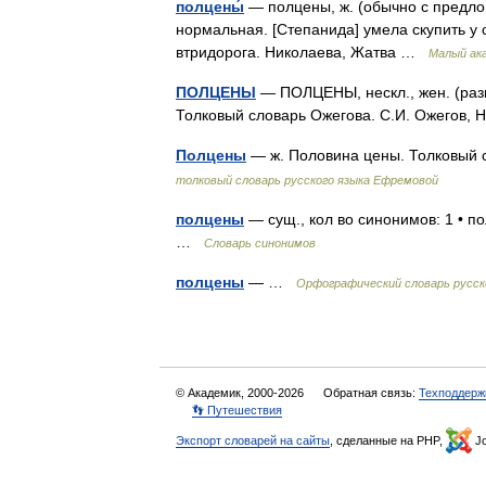
полцены́
— полцены, ж. (обычно с предлог
нормальная. [Степанида] умела скупить у 
втридорога. Николаева, Жатва …
Малый ак
ПОЛЦЕНЫ
— ПОЛЦЕНЫ, нескл., жен. (разг.
Толковый словарь Ожегова. С.И. Ожегов,
Полцены
— ж. Половина цены. Толковый
толковый словарь русского языка Ефремовой
полцены
— сущ., кол во синонимов: 1 • п
…
Словарь синонимов
полцены
— …
Орфографический словарь русск
© Академик, 2000-2026
Обратная связь:
Техподдерж
👣 Путешествия
Экспорт словарей на сайты
, сделанные на PHP,
Jo