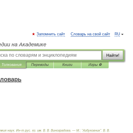
Запомнить сайт
Словарь на свой сайт
RU
едии на Академике
Найти!
Толкования
Переводы
Книги
Игры ⚽
словарь
емия
наук
.
Ин
-
т
рус
.
яз
.
им
.
В
.
В
.
Виноградова
. —
М
.
:
"
Азбуковник
"
.
В
.
В
.