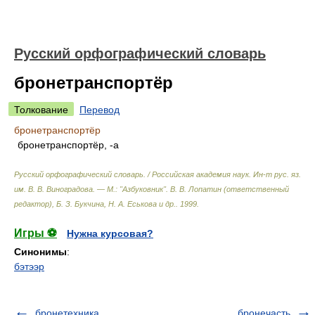
Русский орфографический словарь
бронетранспортёр
Толкование
Перевод
бронетранспортёр
бронетранспортёр, -а
Русский орфографический словарь. / Российская академия наук. Ин-т рус. яз.
им. В. В. Виноградова. — М.: "Азбуковник"
.
В. В. Лопатин (ответственный
редактор), Б. З. Букчина, Н. А. Еськова и др.
.
1999
.
Игры ⚽
Нужна курсовая?
Синонимы
:
бэтээр
бронетехника
бронечасть