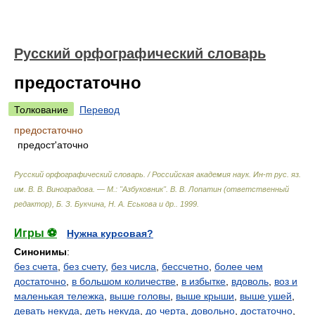
Русский орфографический словарь
предостаточно
Толкование
Перевод
предостаточно
предост'аточно
Русский орфографический словарь. / Российская академия наук. Ин-т рус. яз.
им. В. В. Виноградова. — М.: "Азбуковник"
.
В. В. Лопатин (ответственный
редактор), Б. З. Букчина, Н. А. Еськова и др.
.
1999
.
Игры ⚽
Нужна курсовая?
Синонимы
:
без счета
,
без счету
,
без числа
,
бессчетно
,
более чем
достаточно
,
в большом количестве
,
в избытке
,
вдоволь
,
воз и
маленькая тележка
,
выше головы
,
выше крыши
,
выше ушей
,
девать некуда
,
деть некуда
,
до черта
,
довольно
,
достаточно
,