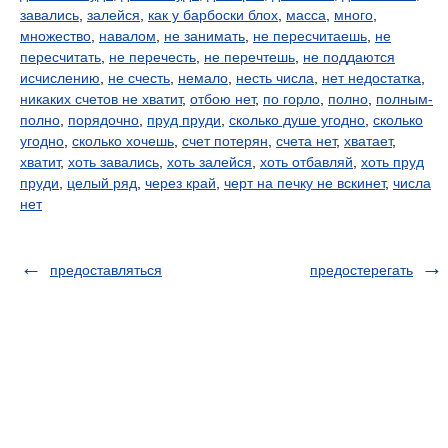
завались
,
залейся
,
как у барбоски блох
,
масса
,
много
,
множество
,
навалом
,
не занимать
,
не пересчитаешь
,
не
пересчитать
,
не перечесть
,
не перечтешь
,
не поддаются
исчислению
,
не счесть
,
немало
,
несть числа
,
нет недостатка
,
никаких счетов не хватит
,
отбою нет
,
по горло
,
полно
,
полным-
полно
,
порядочно
,
пруд пруди
,
сколько душе угодно
,
сколько
угодно
,
сколько хочешь
,
счет потерян
,
счета нет
,
хватает
,
хватит
,
хоть завались
,
хоть залейся
,
хоть отбавляй
,
хоть пруд
пруди
,
целый ряд
,
через край
,
черт на печку не вскинет
,
числа
нет
предоставляться
предостерегать