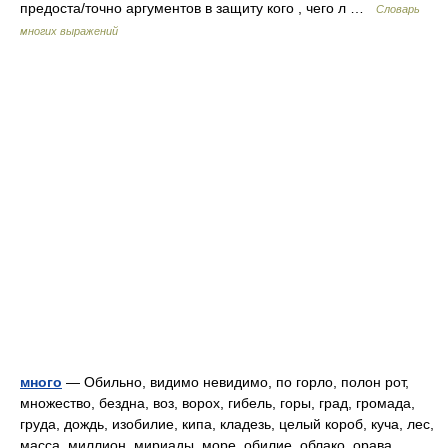
предоста/точно аргументов в защиту кого , чего л …
Словарь
многих выражений
много
— Обильно, видимо невидимо, по горло, полон рот,
множество, бездна, воз, ворох, гибель, горы, град, громада,
груда, дождь, изобилие, кипа, кладезь, целый короб, куча, лес,
масса, миллион, мириады, море, обилие, облако, орава,