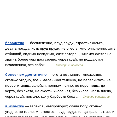
бессчетно
— бесчисленно, пруд пруди, страсть сколько,
девать некуда, хоть пруд пруди, не счесть, многочисленно, хоть
отбавляй, видимо невидимо, счет потерян, никаких счетов не
хватит, более чем достаточно, через край, не поддаются
исчислению, что собак… …
Словарь синонимов
более чем достаточно
— счета нет, много, множество,
сколько угодно, воз и маленькая тележка, не пересчитать, не
пересчитаешь, залейся, полным полно, не перечтешь, до
черта, без счета, не счесть, числа нет, без числа, несть числа,
через край, немало, как у барбоски блох …
Словарь синонимов
в избытке
— залейся, невпроворот, слава богу, сколько
угодно, по горло, множество, пруд пруди, конца краю нет, воз и