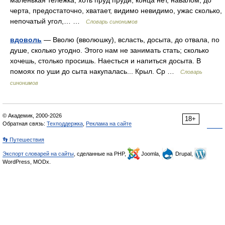
маленькая тележка, хоть пруд пруди, конца нет, навалом, до
черта, предостаточно, хватает, видимо невидимо, ужас сколько,
непочатый угол,… …
Словарь синонимов
вдоволь
— Вволю (вволюшку), всласть, досыта, до отвала, по
душе, сколько угодно. Этого нам не занимать стать; сколько
хочешь, столько просишь. Наесться и напиться досыта. В
помоях по уши до сыта накупалась... Крыл. Ср …
Словарь
синонимов
© Академик, 2000-2026
18+
Обратная связь:
Техподдержка
,
Реклама на сайте
👣 Путешествия
Экспорт словарей на сайты
, сделанные на PHP,
Joomla,
Drupal,
WordPress, MODx.