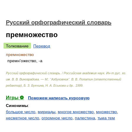
Русский орфографический словарь
премножество
Толкование
Перевод
премножество
премн'ожество, -а
Русский орфографический словарь. / Российская академия наук. Ин-т рус. яз.
им. В. В. Виноградова. — М.: "Азбуковник"
.
В. В. Лопатин (ответственный
редактор), Б. З. Букчина, Н. А. Еськова и др.
.
1999
.
Игры ⚽
Поможем написать курсовую
Синонимы
:
большое число
,
мириады
,
многое множество
,
множество
,
несметное число
,
огромное число
,
палестина
,
тьма тем