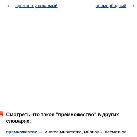
премногоуважаемый
преморбидный
Смотреть что такое "премножество" в других
словарях:
премножество
— многое множество, мириады, несметное