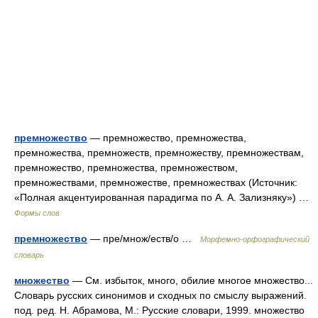
премножество
— премножество, премножества,
премножества, премножеств, премножеству, премножествам,
премножество, премножества, премножеством,
премножествами, премножестве, премножествах (Источник:
«Полная акцентуированная парадигма по А. А. Зализняку») …
Формы слов
премножество
— пре/множ/еств/о …
Морфемно-орфографический
словарь
множество
— См. избыток, много, обилие многое множество...
Словарь русских синонимов и сходных по смыслу выражений.
под. ред. Н. Абрамова, М.: Русские словари, 1999. множество