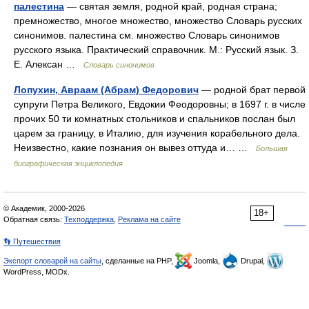
палестина
— святая земля, родной край, родная страна;
премножество, многое множество, множество Словарь русских
синонимов. палестина см. множество Словарь синонимов
русского языка. Практический справочник. М.: Русский язык. З.
Е. Алексан …
Словарь синонимов
Лопухин, Авраам (Абрам) Федорович
— родной брат первой
супруги Петра Великого, Евдокии Феодоровны; в 1697 г. в числе
прочих 50 ти комнатных стольников и спальников послан был
царем за границу, в Италию, для изучения корабельного дела.
Неизвестно, какие познания он вывез оттуда и… …
Большая
биографическая энциклопедия
© Академик, 2000-2026
18+
Обратная связь:
Техподдержка
,
Реклама на сайте
👣 Путешествия
Экспорт словарей на сайты
, сделанные на PHP,
Joomla,
Drupal,
WordPress, MODx.