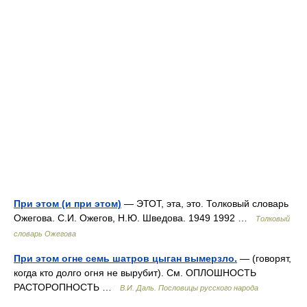
При этом (и при этом)
— ЭТОТ, эта, это. Толковый словарь
Ожегова. С.И. Ожегов, Н.Ю. Шведова. 1949 1992 …
Толковый
словарь Ожегова
При этом огне семь шатров цыган вымерзло.
— (говорят,
когда кто долго огня не вырубит). См. ОПЛОШНОСТЬ
РАСТОРОПНОСТЬ …
В.И. Даль. Пословицы русского народа