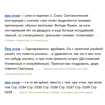
при этом
— союз и наречие 1. Союз. Синтаксические
конструкции с союзом «при этом» выделяются знаками
препинания, обычно запятыми. Володя Яшкин, за ночь
постаревший лет на двадцать и еще больше исхудавший,
черный, со слезящимися, красными глазами, потряхивал …
Словарь-справочник по пунктуации
При этом
— Одновременно, вдобавок. Он с приятной улыбкой
узнаёт, что повесть кончена… и удивляется, как это я мог хоть
что нибудь кончить, и при этом премило острит (Достоевский.
Униженные и оскорблённые). Приехал вас поздравить, дядя,
ответил Сергунька… …
Фразеологический словарь русского
литературного языка
при этом
— • в то же время, вместе с тем, при этом, при всем
том Стр. 0184 Стр. 0185 Стр. 0186 Стр. 0187 Стр. 0188 Стр.
0189 …
Новый объяснительный словарь синонимов русского языка