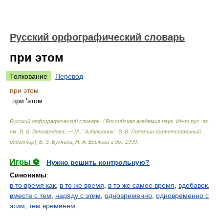
Русский орфографический словарь
при этом
Толкование
Перевод
при этом
при 'этом
Русский орфографический словарь. / Российская академия наук. Ин-т рус. яз.
им. В. В. Виноградова. — М.: "Азбуковник"
.
В. В. Лопатин (ответственный
редактор), Б. З. Букчина, Н. А. Еськова и др.
.
1999
.
Игры ⚽
Нужно решить контрольную?
Синонимы
:
в то время как
,
в то же время
,
в то же самое время
,
вдобавок
,
вместе с тем
,
наряду с этим
,
одновременно
,
одновременно с
этим
,
тем временем