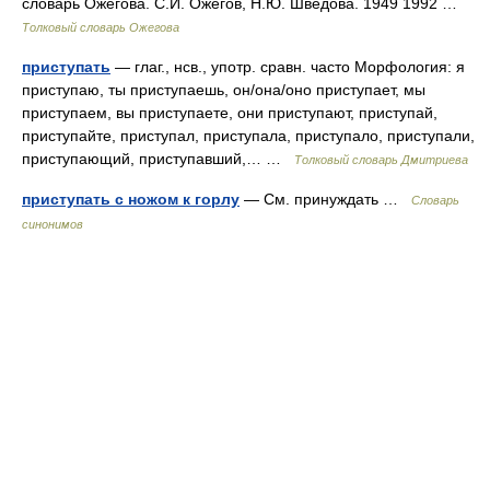
словарь Ожегова. С.И. Ожегов, Н.Ю. Шведова. 1949 1992 …
Толковый словарь Ожегова
приступать
— глаг., нсв., употр. сравн. часто Морфология: я
приступаю, ты приступаешь, он/она/оно приступает, мы
приступаем, вы приступаете, они приступают, приступай,
приступайте, приступал, приступала, приступало, приступали,
приступающий, приступавший,… …
Толковый словарь Дмитриева
приступать с ножом к горлу
— См. принуждать …
Словарь
синонимов