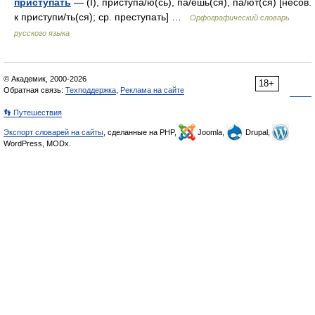
приступать
— (I), приступа/ю(сь), па/ешь(ся), па/ют(ся) [несов.
к приступи/ть(ся); ср. преступать] …
Орфографический словарь
русского языка
© Академик, 2000-2026
18+
Обратная связь:
Техподдержка
,
Реклама на сайте
👣 Путешествия
Экспорт словарей на сайты
, сделанные на PHP,
Joomla,
Drupal,
WordPress, MODx.