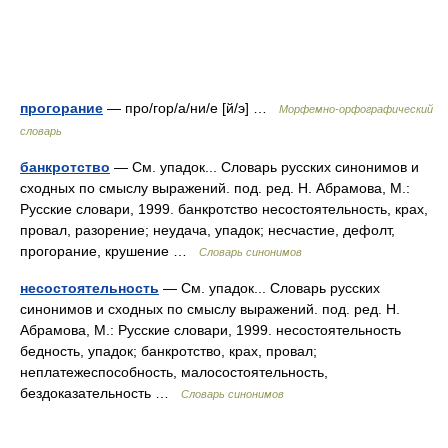
прогорание
— про/гор/а/ни/е [й/э] …
Морфемно-орфографический
словарь
банкротство
— См. упадок... Словарь русских синонимов и
сходных по смыслу выражений. под. ред. Н. Абрамова, М.:
Русские словари, 1999. банкротство несостоятельность, крах,
провал, разорение; неудача, упадок; несчастие, дефолт,
прогорание, крушение …
Словарь синонимов
несостоятельность
— См. упадок... Словарь русских
синонимов и сходных по смыслу выражений. под. ред. Н.
Абрамова, М.: Русские словари, 1999. несостоятельность
бедность, упадок; банкротство, крах, провал;
неплатежеспособность, малосостоятельность,
бездоказательность …
Словарь синонимов