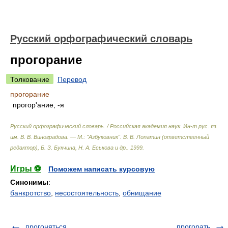
Русский орфографический словарь
прогорание
Толкование
Перевод
прогорание
прогор'ание, -я
Русский орфографический словарь. / Российская академия наук. Ин-т рус. яз.
им. В. В. Виноградова. — М.: "Азбуковник"
.
В. В. Лопатин (ответственный
редактор), Б. З. Букчина, Н. А. Еськова и др.
.
1999
.
Игры ⚽
Поможем написать курсовую
Синонимы
:
банкротство
,
несостоятельность
,
обнищание
прогоняться
прогорать