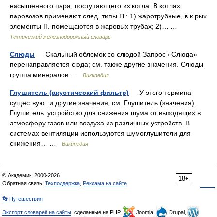
насыщенного пара, поступающего из котла. В котлах
паровозов применяют след. типы П.: 1) жаротрубные, в к рых
элементы П. помещаются в жаровых трубах; 2)… …
Технический железнодорожный словарь
Слюды
— Скальный обломок со слюдой Запрос «Слюда»
перенаправляется сюда; см. также другие значения. Слюды
группа минералов …
Википедия
Глушитель (акустический фильтр)
— У этого термина
существуют и другие значения, см. Глушитель (значения).
Глушитель устройство для снижения шума от выходящих в
атмосферу газов или воздуха из различных устройств. В
системах вентиляции используются шумоглушители для
снижения… …
Википедия
© Академик, 2000-2026
18+
Обратная связь:
Техподдержка
,
Реклама на сайте
👣 Путешествия
Экспорт словарей на сайты
, сделанные на PHP,
Joomla,
Drupal,