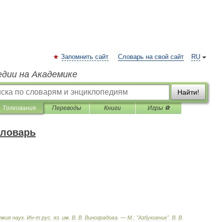
Запомнить сайт
Словарь на свой сайт
RU
едии на Академике
Найти!
Толкования
Переводы
Книги
Игры ⚽
словарь
емия
наук
.
Ин
-
т
рус
.
яз
.
им
.
В
.
В
.
Виноградова
. —
М
.
:
"
Азбуковник
"
.
В
.
В
.