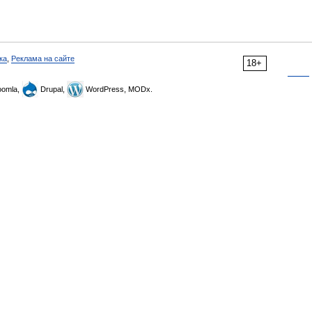
ка
,
Реклама на сайте
18+
omla,
Drupal,
WordPress, MODx.