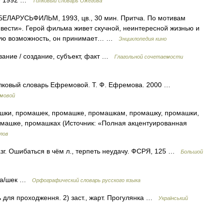
49 1992 …
Толковый словарь Ожегова
ЛАРУСЬФИЛЬМ, 1993, цв., 30 мин. Притча. По мотивам
вести». Герой фильма живет скучной, неинтересной жизнью и
акую возможность, он принимает… …
Энциклопедия кино
ание / создание, субъект, факт …
Глагольной сочетаемости
Толковый словарь Ефремовой. Т. Ф. Ефремова. 2000 …
емовой
ки, промашек, промашке, промашкам, промашку, промашки,
машке, промашках (Источник: «Полная акцентуированная
лов
зг. Ошибаться в чём л., терпеть неудачу. ФСРЯ, 125 …
Большой
ома/шек …
Орфографический словарь русского языка
нь для проходження. 2) заст., жарт. Прогулянка …
Український