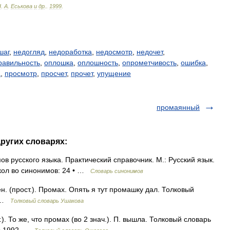
Н
.
А
.
Еськова
и
др
.
.
1999
.
шаг
,
недогляд
,
недоработка
,
недосмотр
,
недочет
,
равильность
,
оплошка
,
оплошность
,
опрометчивость
,
ошибка
,
а
,
просмотр
,
просчет
,
прочет
,
упущение
промаянный
других словарях:
 русского языка. Практический справочник. М.: Русский язык.
 кол во синонимов: 24 • …
Словарь синонимов
(прост.). Промах. Опять я тут промашку дал. Толковый
0 …
Толковый словарь Ушакова
. То же, что промах (во 2 знач.). П. вышла. Толковый словарь