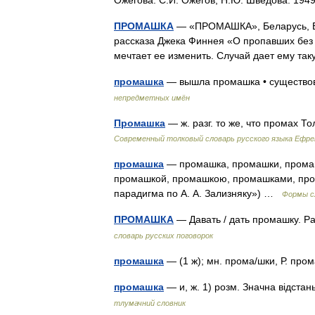
Ожегова. С.И. Ожегов, Н.Ю. Шведова. 19
ПРОМАШКА
— «ПРОМАШКА», Беларусь, БЕ
рассказа Джека Финнея «О пропавших без 
мечтает ее изменить. Случай дает ему т
промашка
— вышла промашка • существов
непредметных имён
Промашка
— ж. разг. то же, что промах 
Современный толковый словарь русского языка Ефр
промашка
— промашка, промашки, промаш
промашкой, промашкою, промашками, про
парадигма по А. А. Зализняку») …
Формы с
ПРОМАШКА
— Давать / дать промашку. Ра
словарь русских поговорок
промашка
— (1 ж); мн. прома/шки, Р. пр
промашка
— и, ж. 1) розм. Значна відста
тлумачний словник