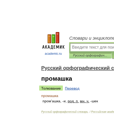
Словари и энциклоп
academic.ru
Русский орфографический словарь
Русский орфографический 
промашка
Толкование
Перевод
промашка
пром
'
ашка
, -
и
,
род
.
п
.
мн
.
ч
.
-
шек
Русский
орфографический
словарь
. /
Российская
акад