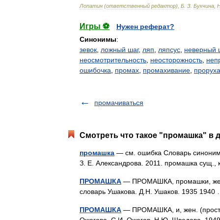
Лопатин
(
ответственный
редактор
),
Б
.
З
.
Букчина
,
Игры ⚽
Нужен реферат?
Синонимы
:
зевок
,
ложный шаг
,
ляп
,
ляпсус
,
неверный 
неосмотрительность
,
неосторожность
,
неп
ошибочка
,
промах
,
промахивание
,
прорух
промачиваться
Смотреть что такое "промашка" в 
промашка
— см. ошибка Словарь синонимов
З. Е. Александрова. 2011. промашка сущ.,
ПРОМАШКА
— ПРОМАШКА, промашки, жен. 
словарь Ушакова. Д.Н. Ушаков. 1935 194
ПРОМАШКА
— ПРОМАШКА, и, жен. (прост.)