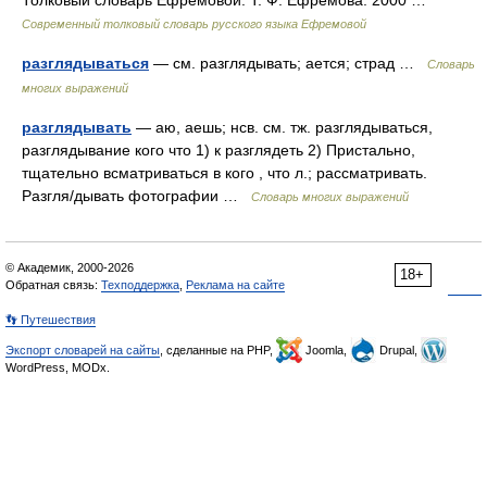
Толковый словарь Ефремовой. Т. Ф. Ефремова. 2000 …
Современный толковый словарь русского языка Ефремовой
разглядываться
— см. разглядывать; ается; страд …
Словарь
многих выражений
разглядывать
— аю, аешь; нсв. см. тж. разглядываться,
разглядывание кого что 1) к разглядеть 2) Пристально,
тщательно всматриваться в кого , что л.; рассматривать.
Разгля/дывать фотографии …
Словарь многих выражений
© Академик, 2000-2026
18+
Обратная связь:
Техподдержка
,
Реклама на сайте
👣 Путешествия
Экспорт словарей на сайты
, сделанные на PHP,
Joomla,
Drupal,
WordPress, MODx.