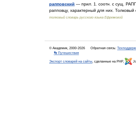
рапповский
— прил. 1. соотн. с сущ. РАП
рапповцу, характерный для них. Толковы
толковый словарь русского языка Ефремовой
© Академик, 2000-2026
Обратная связь:
Техподдерж
👣 Путешествия
Экспорт словарей на сайты
, сделанные на PHP,
Jo