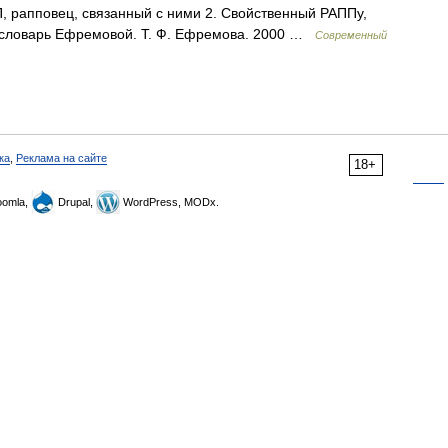
П, рапповец, связанный с ними 2. Свойственный РАППу,
й словарь Ефремовой. Т. Ф. Ефремова. 2000 …
Современный
ка
,
Реклама на сайте
18+
omla,
Drupal,
WordPress, MODx.