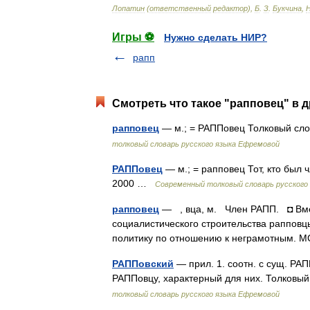
Лопатин
(
ответственный
редактор
),
Б
.
З
.
Букчина
,
Игры ⚽
Нужно сделать НИР?
рапп
Смотреть что такое "рапповец" в д
рапповец
— м.; = РАППовец Толковый сл
толковый словарь русского языка Ефремовой
РАППовец
— м.; = рапповец Тот, кто был
2000 …
Современный толковый словарь русского
рапповец
— , вца, м. Член РАПП. ◘ Вме
социалистического строительства рапповц
политику по отношению к неграмотным. М
РАППовский
— прил. 1. соотн. с сущ. РА
РАППовцу, характерный для них. Толковы
толковый словарь русского языка Ефремовой