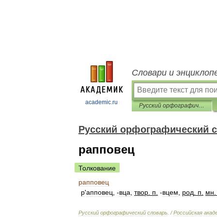
Словари и энциклоп
academic.ru
Русский орфографический словарь
Русский орфографический 
рапповец
Толкование
рапповец
р
'
апповец
, -
вца
,
твор
.
п
.
-
вцем
,
род
.
п
.
мн
Русский
орфографический
словарь
. /
Российская
акад