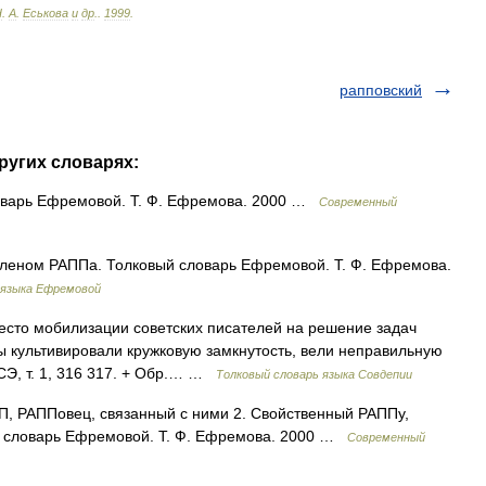
Н
.
А
.
Еськова
и
др
.
.
1999
.
рапповский
ругих словарях:
оварь Ефремовой. Т. Ф. Ефремова. 2000 …
Современный
 членом РАППа. Толковый словарь Ефремовой. Т. Ф. Ефремова.
 языка Ефремовой
сто мобилизации советских писателей на решение задач
ы культивировали кружковую замкнутость, вели неправильную
СЭ, т. 1, 316 317. + Обр.… …
Толковый словарь языка Совдепии
ПП, РАППовец, связанный с ними 2. Свойственный РАППу,
й словарь Ефремовой. Т. Ф. Ефремова. 2000 …
Современный