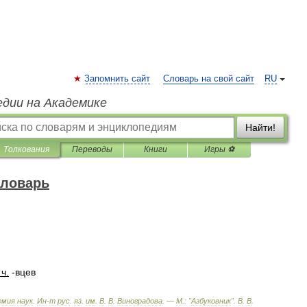
Запомнить сайт
Словарь на свой сайт
RU
едии на Академике
Найти!
Толкования
Переводы
Книги
Игры ⚽
словарь
.
ч
.
-
вцев
емия
наук
.
Ин
-
т
рус
.
яз
.
им
.
В
.
В
.
Виноградова
. —
М
.
:
"
Азбуковник
"
.
В
.
В
.