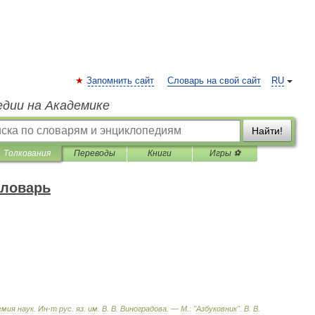
Запомнить сайт
Словарь на свой сайт
RU
едии на Академике
Найти!
Толкования
Переводы
Книги
Игры ⚽
словарь
емия
наук
.
Ин
-
т
рус
.
яз
.
им
.
В
.
В
.
Виноградова
. —
М
.
:
"
Азбуковник
"
.
В
.
В
.