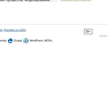
ельных процессов, моделировании… …
Новейший философский
ка
,
Реклама на сайте
18+
omla,
Drupal,
WordPress, MODx.