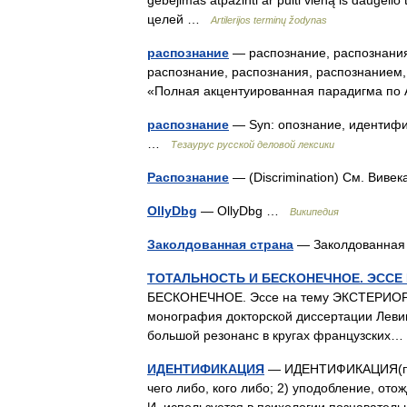
gebėjimas atpažinti ar pulti vieną iš daugelio
целей …
Artilerijos terminų žodynas
распознание
— распознание, распознания
распознание, распознания, распознанием,
«Полная акцентуированная парадигма по 
распознание
— Syn: опознание, идентифи
…
Тезаурус русской деловой лексики
Распознание
— (Discrimination) См. Вив
OllyDbg
— OllyDbg …
Википедия
Заколдованная страна
— Заколдованна
ТОТАЛЬНОСТЬ И БЕСКОНЕЧНОЕ. ЭССЕ
БЕСКОНЕЧНОЕ. Эссе на тему ЭКСТЕРИОРНОСТИ ‘
монография докторской диссертации Левина
большой резонанс в кругах французски
ИДЕНТИФИКАЦИЯ
— ИДЕНТИФИКАЦИЯ(поздн
чего либо, кого либо; 2) уподобление, от