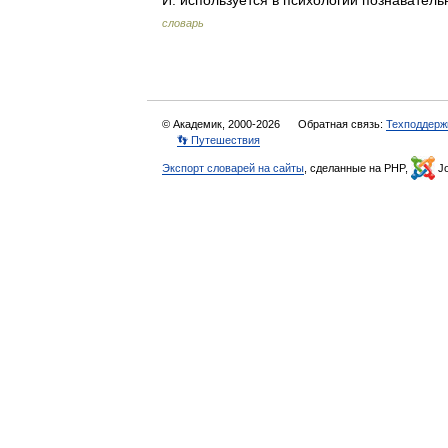
И. используется в психологии познават
словарь
© Академик, 2000-2026
Обратная связь:
Техподдерж
👣 Путешествия
Экспорт словарей на сайты
, сделанные на PHP,
Jo