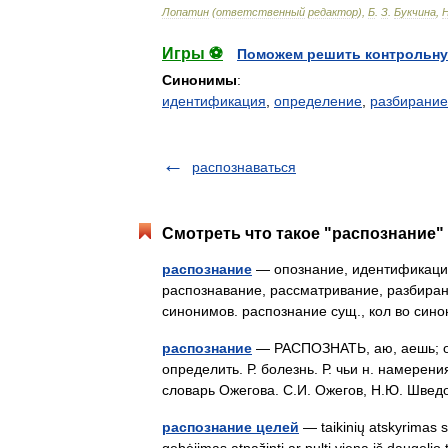
Лопатин
(
ответственный
редактор
),
Б
.
З
.
Букчина
,
Игры ⚽
Поможем решить контрольну
Синонимы
:
идентификация
,
определение
,
разбирание
распознаваться
Смотреть что такое "распознание" 
распознание
— опознание, идентификация
распознавание, рассматривание, разбиран
синонимов. распознание сущ., кол во си
распознание
— РАСПОЗНАТЬ, аю, аешь; озн
определить. Р. болезнь. Р. чьи н. намерен
словарь Ожегова. С.И. Ожегов, Н.Ю. Шве
распознание целей
— taikinių atskyrimas s