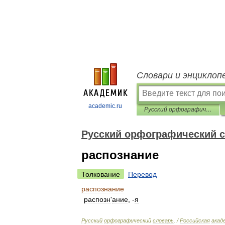
Словари и энциклоп
academic.ru
Русский орфографический словарь
Русский орфографический 
распознание
Толкование
Перевод
распознание
распозн
'
ание
, -
я
Русский
орфографический
словарь
. /
Российская
акад