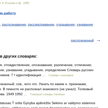
Н
.
А
.
Еськова
и
др
.
.
1999
.
ю работу
,
распознавание
,
рассматривание
,
угадывание
,
узнавание
распознанный
в других словарях:
, отождествление, опознавание; различение, отличение;
ие, узнавание, угадывание, определение Словарь русских
нонимов: 7 • идентификация …
Словарь синонимов
анный; сов., кого что. Узнать по каким н. признакам,
ия. В темноте не распознал знакомого (не узнал). Толковый
дова. 1949 1992 …
Толковый словарь Ожегова
tatusas T sritis Gynyba apibrėžtis Sekimo ar valdymo sistemos