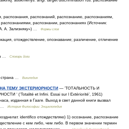
 taikinių. atitikmenys: angl. target discrimination rus. распознание
, распознания, распознаний, распознанию, распознаниям,
 распознаниями, распознании, распознаниях (Источник:
А. А. Зализняку») …
Формы слов
кация, отождествление, опознавание; различение, отличение
ека …
Словарь йоги
я страна …
Википедия
 НА ТЕМУ ЭКСТЕРИОРНОСТИ
— ’ТОТАЛЬНОСТЬ И
 (‘Totalité et Infini. Essai sur l Extériorité’, 1961)
са, изданная в Гааге. Выход в свет данной книги вызвал
х… …
История Философии: Энциклопедия
елат. identifico отождествляю) 1) осознание, распознание
ождествление с кем либо, чем либо. В первом значении термин