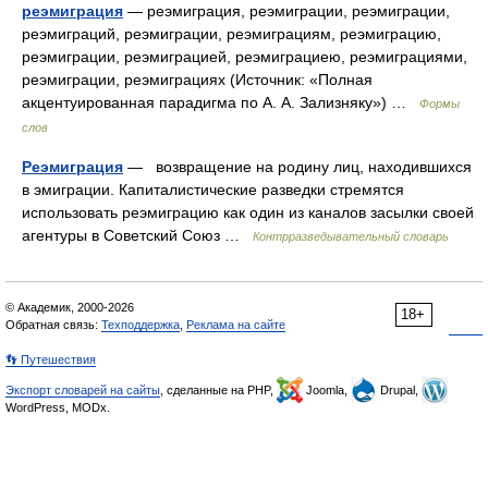
реэмиграция
— реэмиграция, реэмиграции, реэмиграции,
реэмиграций, реэмиграции, реэмиграциям, реэмиграцию,
реэмиграции, реэмиграцией, реэмиграциею, реэмиграциями,
реэмиграции, реэмиграциях (Источник: «Полная
акцентуированная парадигма по А. А. Зализняку») …
Формы
слов
Реэмиграция
— возвращение на родину лиц, находившихся
в эмиграции. Капиталистические разведки стремятся
использовать реэмиграцию как один из каналов засылки своей
агентуры в Советский Союз …
Контрразведывательный словарь
© Академик, 2000-2026
18+
Обратная связь:
Техподдержка
,
Реклама на сайте
👣 Путешествия
Экспорт словарей на сайты
, сделанные на PHP,
Joomla,
Drupal,
WordPress, MODx.