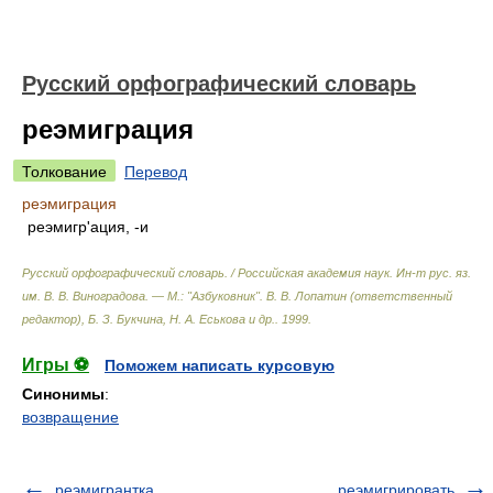
Русский орфографический словарь
реэмиграция
Толкование
Перевод
реэмиграция
реэмигр'ация, -и
Русский орфографический словарь. / Российская академия наук. Ин-т рус. яз.
им. В. В. Виноградова. — М.: "Азбуковник"
.
В. В. Лопатин (ответственный
редактор), Б. З. Букчина, Н. А. Еськова и др.
.
1999
.
Игры ⚽
Поможем написать курсовую
Синонимы
:
возвращение
реэмигрантка
реэмигрировать