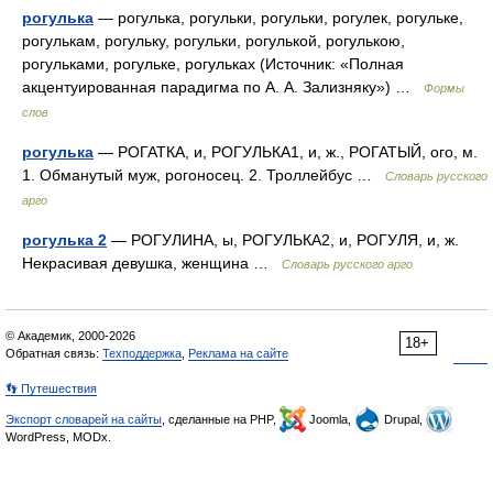
рогулька
— рогулька, рогульки, рогульки, рогулек, рогульке,
рогулькам, рогульку, рогульки, рогулькой, рогулькою,
рогульками, рогульке, рогульках (Источник: «Полная
акцентуированная парадигма по А. А. Зализняку») …
Формы
слов
рогулька
— РОГАТКА, и, РОГУЛЬКА1, и, ж., РОГАТЫЙ, ого, м.
1. Обманутый муж, рогоносец. 2. Троллейбус …
Словарь русского
арго
рогулька 2
— РОГУЛИНА, ы, РОГУЛЬКА2, и, РОГУЛЯ, и, ж.
Некрасивая девушка, женщина …
Словарь русского арго
© Академик, 2000-2026
18+
Обратная связь:
Техподдержка
,
Реклама на сайте
👣 Путешествия
Экспорт словарей на сайты
, сделанные на PHP,
Joomla,
Drupal,
WordPress, MODx.