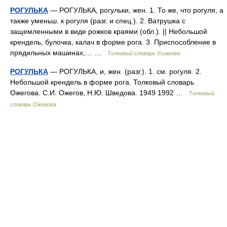
РОГУЛЬКА
— РОГУЛЬКА, рогульки, жен. 1. То же, что рогуля, а
также уменьш. к рогуля (разг. и спец.). 2. Ватрушка с
защемленными в виде рожков краями (обл.). || Небольшой
крендель, булочка, калач в форме рога. 3. Приспособление в
прядильных машинах,… …
Толковый словарь Ушакова
РОГУЛЬКА
— РОГУЛЬКА, и, жен. (разг.). 1. см. рогуля. 2.
Небольшой крендель в форме рога. Толковый словарь
Ожегова. С.И. Ожегов, Н.Ю. Шведова. 1949 1992 …
Толковый
словарь Ожегова