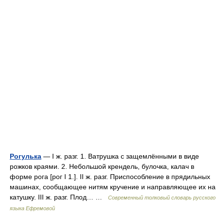
Рогулька
— I ж. разг. 1. Ватрушка с защемлёнными в виде
рожков краями. 2. Небольшой крендель, булочка, калач в
форме рога [рог I 1.]. II ж. разг. Приспособление в прядильных
машинах, сообщающее нитям кручение и направляющее их на
катушку. III ж. разг. Плод… …
Современный толковый словарь русского
языка Ефремовой