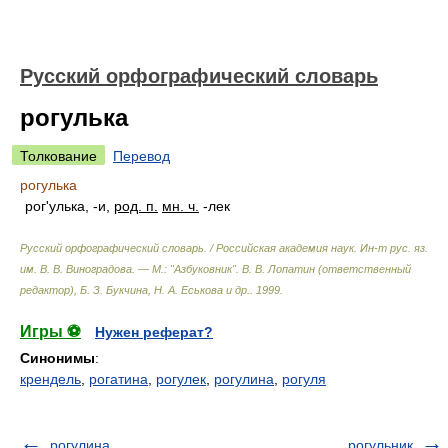
Русский орфографический словарь
рогулька
Толкование
Перевод
рогулька
рог'улька, -и,
род. п.
мн. ч.
-лек
Русский орфографический словарь. / Российская академия наук. Ин-т рус. яз.
им. В. В. Виноградова. — М.: "Азбуковник"
.
В. В. Лопатин (ответственный
редактор), Б. З. Букчина, Н. А. Еськова и др.
.
1999
.
Игры ⚽
Нужен реферат?
Синонимы
:
крендель
,
рогатина
,
рогулек
,
рогулина
,
рогуля
рогулина
рогульник