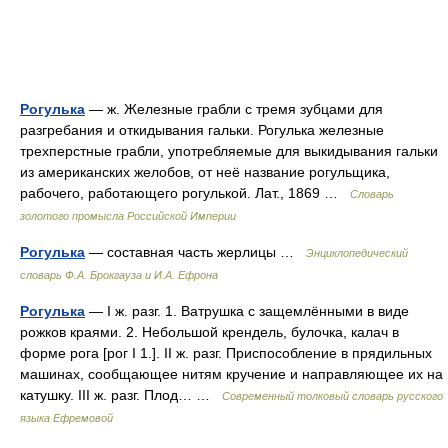
Рогулька
— ж. Железные грабли с тремя зубцами для
разгребания и откидывания гальки. Рогулька железные
трехперстные грабли, употребляемые для выкидывания гальки
из американских желобов, от неё название рогульщика,
рабочего, работающего рогулькой. Лат., 1869 …
Словарь
золотого промысла Российской Империи
Рогулька
— составная часть жерлицы …
Энциклопедический
словарь Ф.А. Брокгауза и И.А. Ефрона
Рогулька
— I ж. разг. 1. Ватрушка с защемлёнными в виде
рожков краями. 2. Небольшой крендель, булочка, калач в
форме рога [рог I 1.]. II ж. разг. Приспособление в прядильных
машинах, сообщающее нитям кручение и направляющее их на
катушку. III ж. разг. Плод… …
Современный толковый словарь русского
языка Ефремовой