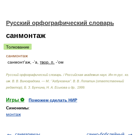
Русский орфографический словарь
санмонтаж
Толкование
санмонтаж
санмонт'аж, -'а,
твор. п.
-'ом
Русский орфографический словарь. / Российская академия наук. Ин-т рус. яз.
им. В. В. Виноградова. — М.: "Азбуковник"
.
В. В. Лопатин (ответственный
редактор), Б. З. Букчина, Н. А. Еськова и др.
.
1999
.
Игры ⚽
Поможем сделать НИР
Синонимы
:
монтаж
санмаринцы
санно-бобслейный