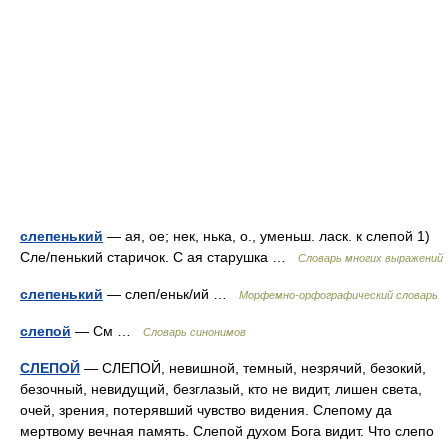
слепенький
— ая, ое; нек, нька, о., уменьш. ласк. к слепой 1)
Сле/пенький старичок. С ая старушка …
Словарь многих выражений
слепенький
— слеп/еньк/ий …
Морфемно-орфографический словарь
слепой
— См …
Словарь синонимов
СЛЕПОЙ
— СЛЕПОЙ, невишной, темный, незрячий, безокий,
безочный, невидущий, безглазый, кто не видит, лишен света,
очей, зрения, потерявший чувство видения. Слепому да
мертвому вечная память. Слепой духом Бога видит. Что слепо