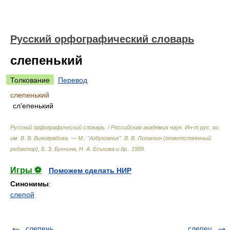
Русский орфографический словарь
слепенький
Толкование
Перевод
слепенький
сл'епенький
Русский орфографический словарь. / Российская академия наук. Ин-т рус. яз.
им. В. В. Виноградова. — М.: "Азбуковник"
.
В. В. Лопатин (ответственный
редактор), Б. З. Букчина, Н. А. Еськова и др.
.
1999
.
Игры ⚽
Поможем сделать НИР
Синонимы
:
слепой
слепень
слепец