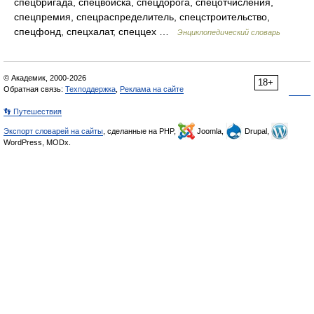
спецбригада, спецвойска, спецдорога, спецотчисления,
спецпремия, спецраспределитель, спецстроительство,
спецфонд, спецхалат, спеццех …
Энциклопедический словарь
© Академик, 2000-2026
18+
Обратная связь:
Техподдержка
,
Реклама на сайте
👣 Путешествия
Экспорт словарей на сайты
, сделанные на PHP,
Joomla,
Drupal,
WordPress, MODx.