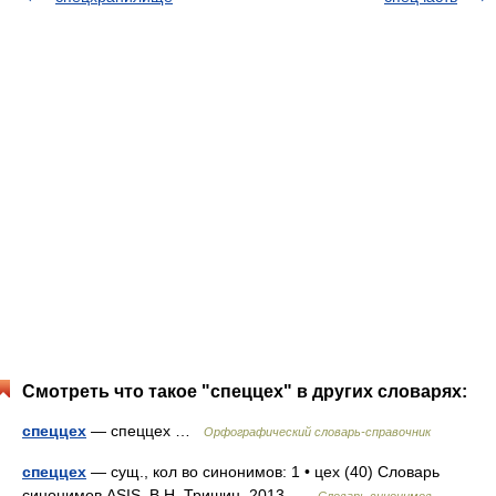
Смотреть что такое "спеццех" в других словарях:
спеццех
— спеццех …
Орфографический словарь-справочник
спеццех
— сущ., кол во синонимов: 1 • цех (40) Словарь
синонимов ASIS. В.Н. Тришин. 2013 …