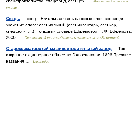
спецстроительство, спецфонд, спеццех …
Малый академический
словарь
Спец...
— спец... Начальная часть сложных слов, вносящая
значение слова: специальный (специнвентарь, спецкор,
спеццех и т.п.). Толковый словарь Ефремовой. Т. Ф. Ефремова.
2000 …
Современный толковый словарь русского языка Ефремовой
Старокраматорский машиностроительный завод
— Тип
открытое акционерное общество Год основания 1896 Прежние
названия …
Википедия