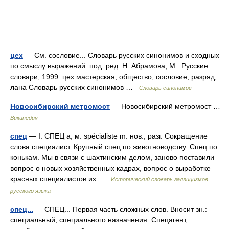
цех
— См. сословие... Словарь русских синонимов и сходных
по смыслу выражений. под. ред. Н. Абрамова, М.: Русские
словари, 1999. цех мастерская; общество, сословие; разряд,
лана Словарь русских синонимов …
Словарь синонимов
Новосибирский метромост
— Новосибирский метромост …
Википедия
спец
— I. СПЕЦ а, м. spécialiste m. нов., разг. Сокращение
слова специалист. Крупный спец по животноводству. Спец по
конькам. Мы в связи с шахтинским делом, заново поставили
вопрос о новых хозяйственных кадрах, вопрос о выработке
красных специалистов из …
Исторический словарь галлицизмов
русского языка
спец...
— СПЕЦ... Первая часть сложных слов. Вносит зн.:
специальный, специального назначения. Спецагент,