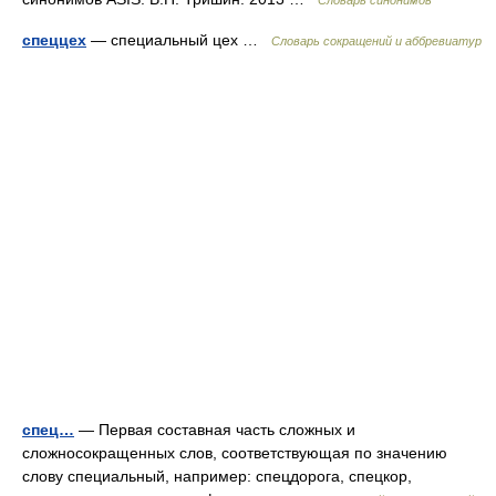
Словарь синонимов
спеццех
— специальный цех …
Словарь сокращений и аббревиатур
спец…
— Первая составная часть сложных и
сложносокращенных слов, соответствующая по значению
слову специальный, например: спецдорога, спецкор,