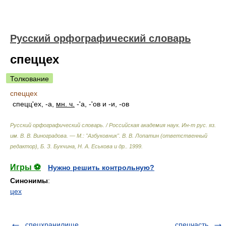
Русский орфографический словарь
спеццех
Толкование
спеццех
спецц'ех, -а,
мн. ч.
-'а, -'ов и -и, -ов
Русский орфографический словарь. / Российская академия наук. Ин-т рус. яз.
им. В. В. Виноградова. — М.: "Азбуковник"
.
В. В. Лопатин (ответственный
редактор), Б. З. Букчина, Н. А. Еськова и др.
.
1999
.
Игры ⚽
Нужно решить контрольную?
Синонимы
:
цех
спецхранилище
спецчасть