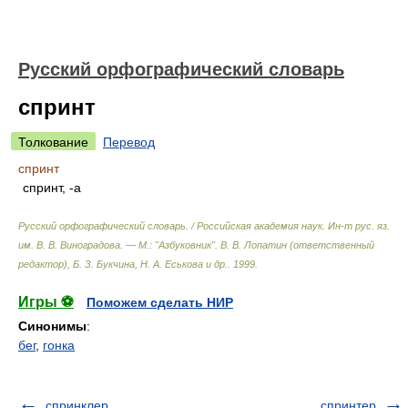
Русский орфографический словарь
спринт
Толкование
Перевод
спринт
спринт, -а
Русский орфографический словарь. / Российская академия наук. Ин-т рус. яз.
им. В. В. Виноградова. — М.: "Азбуковник"
.
В. В. Лопатин (ответственный
редактор), Б. З. Букчина, Н. А. Еськова и др.
.
1999
.
Игры ⚽
Поможем сделать НИР
Синонимы
:
бег
,
гонка
спринклер
спринтер