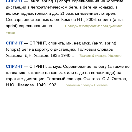
СПРИНТ
— [англ. sprint] 1) спорт. соревнования на короткие
дистанции в легкоатлетическом беге, в беге на коньках, в
велосипедных гонках и др.; 2) разг. мгновенная лотерея.
Словарь иностранных слов. Комлев Н.Г., 2006. спринт (англ.
sprint) соревнования на… …
Словарь иностранных слов русского
языка
СПРИНТ
— СПРИНТ, спринта, мн. нет, муж. (англ. sprint)
(спорт.) Бег на короткую дистанцию. Толковый словарь
Ушакова. Д.Н. Ушаков. 1935 1940 …
Толковый словарь Ушакова
СПРИНТ
— СПРИНТ, а, муж. Соревнование по бегу (а также по
плаванию, катанию на коньках или езде на велосипеде) на
короткие дистанции. Толковый словарь Ожегова. С.И. Ожегов,
Н.Ю. Шведова. 1949 1992 …
Толковый словарь Ожегова