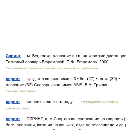
Спринт
— м. Бег, гонка, плавание и т.п. на короткие дистанции.
Толковый словарь Ефремовой. Т. Ф. Ефремова. 2000 …
Современный толковый словарь русского языка Ефремовой
спринт
— сущ., кол во синонимов: 3 • бег (27) • гонка (39) •
плавание (32) Словарь синонимов ASIS. В.Н. Тришин …
Словарь синонимов
спринт
— іменник чоловічого роду …
Орфографічний словник
української мови
спринт
— СПРИНТ, а, м Спортивное состязание на скорость (в
беге, плавании, катании на коньках, езде на велосипеде и др.)