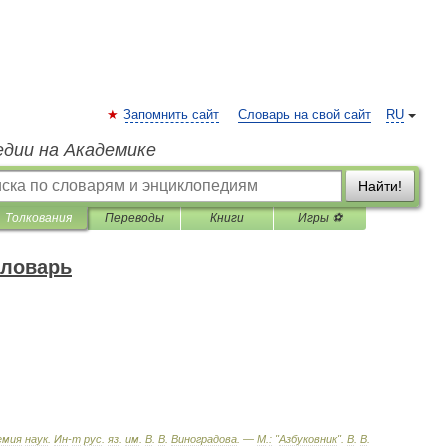
Запомнить сайт
Словарь на свой сайт
RU
едии на Академике
Найти!
Толкования
Переводы
Книги
Игры ⚽
словарь
емия
наук
.
Ин
-
т
рус
.
яз
.
им
.
В
.
В
.
Виноградова
. —
М
.
:
"
Азбуковник
"
.
В
.
В
.