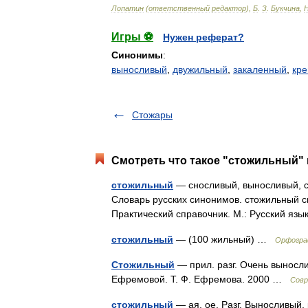
Лопатин
(
ответственный
редактор
),
Б
.
З
.
Букчина
,
Игры ⚽
Нужен реферат?
Синонимы
:
выносливый
,
двужильный
,
закаленный
,
кре
Стожары
Смотреть что такое "стожильный" 
стожильный
— сносливый, выносливый, с
Словарь русских синонимов. стожильный с
Практический справочник. М.: Русский язы
стожильный
— (100 жильный) …
Орфогра
Стожильный
— прил. разг. Очень выносли
Ефремовой. Т. Ф. Ефремова. 2000 …
Совр
стожильный
— ая, ое. Разг. Выносливый,