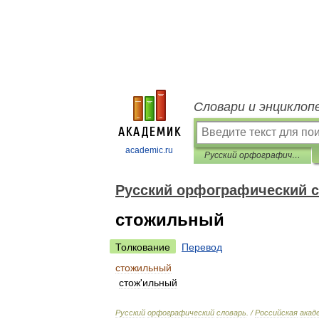
Словари и энциклоп
academic.ru
Русский орфографический словарь
Русский орфографический 
стожильный
Толкование
Перевод
стожильный
стож
'
ильный
Русский
орфографический
словарь
. /
Российская
акад