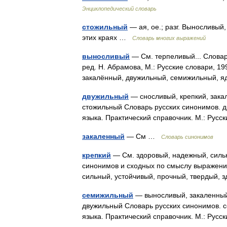
Энциклопедический словарь
стожильный
— ая, ое.; разг. Выносливый,
этих краях …
Словарь многих выражений
выносливый
— См. терпеливый... Словар
ред. Н. Абрамова, М.: Русские словари, 1
закалённый, двужильный, семижильный, я
двужильный
— сносливый, крепкий, зака
стожильный Словарь русских синонимов. 
языка. Практический справочник. М.: Рус
закаленный
— См …
Словарь синонимов
крепкий
— См. здоровый, надежный, сильн
синонимов и сходных по смыслу выражений.
сильный, устойчивый, прочный, твердый,
семижильный
— выносливый, закаленный,
двужильный Словарь русских синонимов. 
языка. Практический справочник. М.: Рус