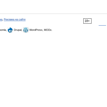
ка
,
Реклама на сайте
18+
omla,
Drupal,
WordPress, MODx.