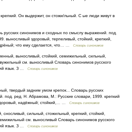
 крепкий. Он выдержит, он стожи/льный. С ые люди живут в
ь русских синонимов и сходных по смыслу выражений. под.
999. выносливый здоровый, терпеливый, стойкий, крепкий,
дрёный; что ему сделается, что… …
Словарь синонимов
ленный, выносливый, стойкий, семижильный, сильный,
двужильный см. выносливый Словарь синонимов русского
ский язык. З …
Словарь синонимов
ый, твердый задним умом крепок... Словарь русских
 под. ред. Н. Абрамова, М.: Русские словари, 1999. крепкий
 здоровый, надёжный; стойкий,… …
Словарь синонимов
 сносливый, сильный, стожильный, крепкий, стойкий,
семижильный см. выносливый Словарь синонимов русского
ский язык. З …
Словарь синонимов