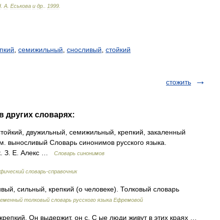
Н
.
А
.
Еськова
и
др
.
.
1999
.
пкий
,
семижильный
,
сносливый
,
стойкий
стожить
в других словарях:
тойкий, двужильный, семижильный, крепкий, закаленный
м. выносливый Словарь синонимов русского языка.
к. З. Е. Алекс …
Словарь синонимов
фический словарь-справочник
вый, сильный, крепкий (о человеке). Толковый словарь
еменный толковый словарь русского языка Ефремовой
 крепкий. Он выдержит, он с. С ые люди живут в этих краях …