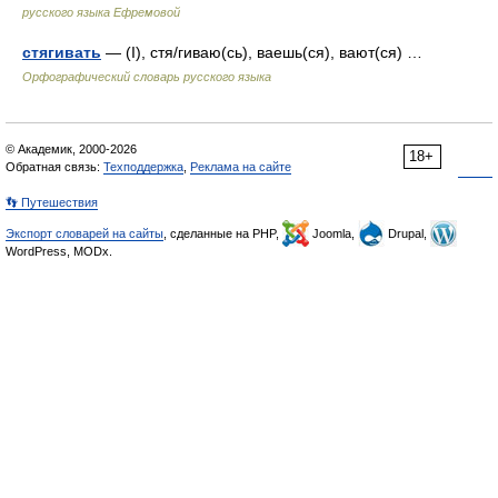
русского языка Ефремовой
стягивать
— (I), стя/гиваю(сь), ваешь(ся), вают(ся) …
Орфографический словарь русского языка
© Академик, 2000-2026
18+
Обратная связь:
Техподдержка
,
Реклама на сайте
👣 Путешествия
Экспорт словарей на сайты
, сделанные на PHP,
Joomla,
Drupal,
WordPress, MODx.