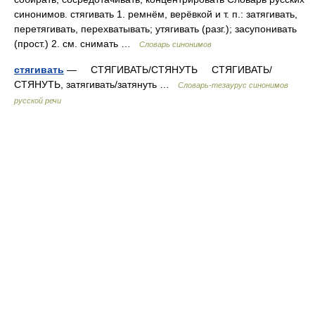
синонимов. стягивать 1. ремнём, верёвкой и т. п.: затягивать,
перетягивать, перехватывать; утягивать (разг.); засупонивать
(прост.) 2. см. снимать …
Словарь синонимов
стягивать
— СТЯГИВАТЬ/СТЯНУТЬ СТЯГИВАТЬ/
СТЯНУТЬ, затягивать/затянуть …
Словарь-тезаурус синонимов
русской речи