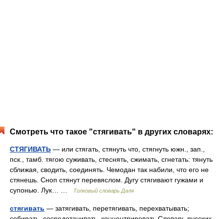
Смотреть что такое "стягивать" в других словарях:
СТЯГИВАТЬ
— или стягать, стянуть что, стягнуть южн., зап.,
пск., тамб. тягою суживать, стеснять, сжимать, сгнетать: тянуть
сближая, сводить, соединять. Чемодан так набили, что его не
стянешь. Сноп стянут перевяслом. Дугу стягивают гужами и
супонью. Лук… …
Толковый словарь Даля
стягивать
— затягивать, перетягивать, перехватывать;
собирать, сосредотачивать, концентрировать Словарь русских