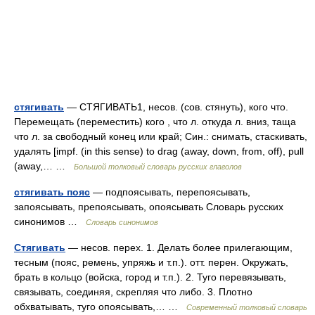
стягивать
— СТЯГИВАТЬ1, несов. (сов. стянуть), кого что.
Перемещать (переместить) кого , что л. откуда л. вниз, таща
что л. за свободный конец или край; Син.: снимать, стаскивать,
удалять [impf. (in this sense) to drag (away, down, from, off), pull
(away,… …
Большой толковый словарь русских глаголов
стягивать пояс
— подпоясывать, перепоясывать,
запоясывать, препоясывать, опоясывать Словарь русских
синонимов …
Словарь синонимов
Стягивать
— несов. перех. 1. Делать более прилегающим,
тесным (пояс, ремень, упряжь и т.п.). отт. перен. Окружать,
брать в кольцо (войска, город и т.п.). 2. Туго перевязывать,
связывать, соединяя, скрепляя что либо. 3. Плотно
обхватывать, туго опоясывать,… …
Современный толковый словарь