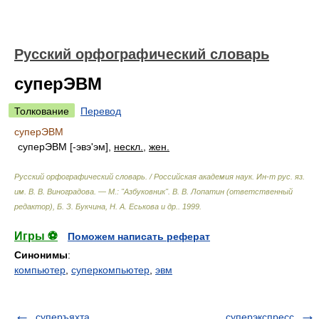
Русский орфографический словарь
суперЭВМ
Толкование
Перевод
суперЭВМ
суперЭВМ [-эвэ'эм],
нескл.
,
жен.
Русский орфографический словарь. / Российская академия наук. Ин-т рус. яз.
им. В. В. Виноградова. — М.: "Азбуковник"
.
В. В. Лопатин (ответственный
редактор), Б. З. Букчина, Н. А. Еськова и др.
.
1999
.
Игры ⚽
Поможем написать реферат
Синонимы
:
компьютер
,
суперкомпьютер
,
эвм
суперъяхта
суперэкспресс