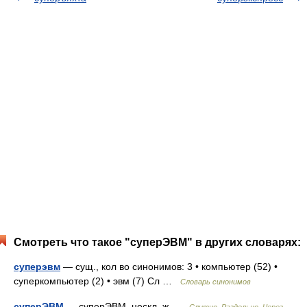
Смотреть что такое "суперЭВМ" в других словарях:
суперэвм
— сущ., кол во синонимов: 3 • компьютер (52) •
суперкомпьютер (2) • эвм (7) Сл …
Словарь синонимов
суперЭВМ
— суперЭВМ, нескл. ж …