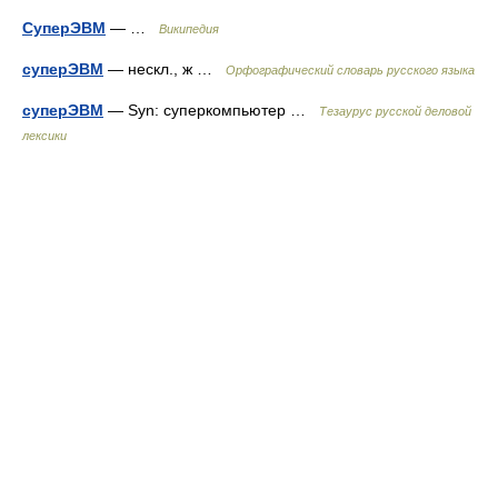
СуперЭВМ
— …
Википедия
суперЭВМ
— нескл., ж …
Орфографический словарь русского языка
суперЭВМ
— Syn: суперкомпьютер …
Тезаурус русской деловой
лексики