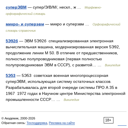
суперЭВМ
— супер/Э/В/М/, нескл., ж …
Морфемно-
орфографический словарь
микро- и суперэвм
— микро и суперэвм …
Орфографический
словарь-справочник
5Э92б
— ЭВМ 5Э92б специализированная электронная
вычислительная машина, модернизированная версия 5Э92,
продолжение линии М 50. В отличие от предшественников,
полностью полупроводниковая (первая полностью
полупроводниковая ЭВМ в СССР), с развитой… …
Википедия
5Э53
— 5Э53 советская военная многопроцессорная
суперЭВМ, использующая систему остаточных классов.
Разрабатывалась для второй очереди системы ПРО А 35 в
1967 1972 годах в Научном центре Министерства электронной
промышленности СССР… …
Википедия
© Академик, 2000-2026
18+
Обратная связь:
Техподдержка
,
Реклама на сайте