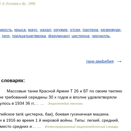
Н
.
А
.
Еськова
и
др
.
.
1999
.
мкость
,
крыса
,
маус
,
нахал
,
оружие
,
отсек
,
пантера
,
резервуар
,
,
тигр
,
тридцатьчетверка
,
фердинант
,
цистерна
,
черчилль
,
танк-амфибия
х словарях:
Массовые танки Красной Армии Т 26 и БТ по своим тактико
е требований середины 30 х годов и вполне удовлетворяли
нулось в 1934 36 гг,… …
Энциклопедия техники
лийское tank цистерна, бак), боевая гусеничная машина.
в 1916 во время 1 й мировой войны. Типы: легкий, средний,
ах вместо средних и… …
Иллюстрированный энциклопедический словарь