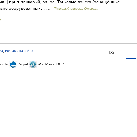
ия. | прил. танковый, ая, ое. Танковые войска (оснащённые
ециально оборудованный… …
Толковый словарь Ожегова
и
ка
,
Реклама на сайте
18+
omla,
Drupal,
WordPress, MODx.