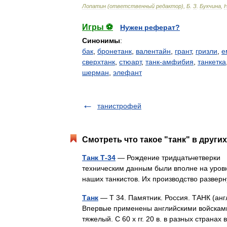
Лопатин
(
ответственный
редактор
),
Б
.
З
.
Букчина
,
Игры ⚽
Нужен реферат?
Синонимы
:
бак
,
бронетанк
,
валентайн
,
грант
,
гризли
,
е
сверхтанк
,
стюарт
,
танк-амфибия
,
танкетка
шерман
,
элефант
танистрофей
Смотреть что такое "танк" в други
Танк Т-34
— Рождение тридцатьчетверки 
техническим данным были вполне на уровн
наших танкистов. Их производство развер
Танк
— Т 34. Памятник. Россия. ТАНК (анг
Впервые применены английскими войсками 
тяжелый. С 60 х гг. 20 в. в разных стран