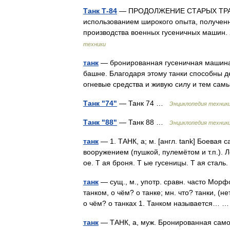
Танк Т-84
— ПРОДОЛЖЕНИЕ СТАРЫХ ТРАД
использованием широкого опыта, полученн
производства военных гусеничных машин.
техники
танк
— бронированная гусеничная машина
башне. Благодаря этому танки способны де
огневые средства и живую силу и тем с
Танк "74"
— Танк 74 …
Энциклопедия техник
Танк "88"
— Танк 88 …
Энциклопедия техник
танк
— 1. ТАНК, а; м. [англ. tank] Боева
вооружением (пушкой, пулемётом и т.п.). Л
ое. Т ая броня. Т ые гусеницы. Т ая стал
танк
— сущ., м., употр. сравн. часто Морфол
танком, о чём? о танке; мн. что? танки, (не
о чём? о танках 1. Танком называется…
танк
— ТАНК, а, муж. Бронированная сам