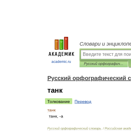
Словари и энциклоп
academic.ru
Русский орфографический словарь
Русский орфографический 
танк
Толкование
Перевод
танк
танк
, -
а
Русский
орфографический
словарь
. /
Российская
акад