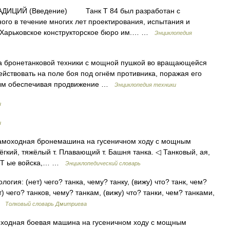
ИЦИЙ (Введение) Танк T 84 был разработан с
ого в течение многих лет проектирования, испытания и
 Харьковское конструкторское бюро им.… …
Энциклопедия
 бронетанковой техники с мощной пушкой во вращающейся
йствовать на поле боя под огнём противника, поражая его
амым обеспечивая продвижение …
Энциклопедия техники
и
и
я самоходная бронемашина на гусеничном ходу с мощным
ёгкий, тяжёлый т. Плавающий т. Башня танка. ◁ Танковый, ая,
ь. Т ые войска,… …
Энциклопедический словарь
огия: (нет) чего? танка, чему? танку, (вижу) что? танк, чем?
т) чего? танков, чему? танкам, (вижу) что? танки, чем? танками,
 …
Толковый словарь Дмитриева
оходная боевая машина на гусеничном ходу с мощным