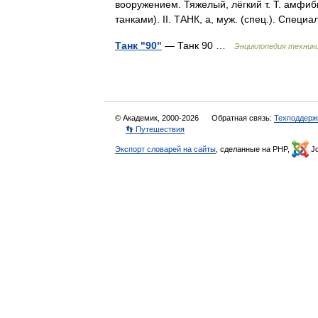
вооружением. Тяжелый, лёгкий т. Т. амфиб
танками). II. ТАНК, а, муж. (спец.). Сп
Танк "90"
— Танк 90 …
Энциклопедия техник
© Академик, 2000-2026
Обратная связь:
Техподдерж
👣 Путешествия
Экспорт словарей на сайты
, сделанные на PHP,
Jo