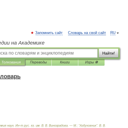
Запомнить сайт
Словарь на свой сайт
RU
едии на Академике
Найти!
Толкования
Переводы
Книги
Игры ⚽
словарь
емия
наук
.
Ин
-
т
рус
.
яз
.
им
.
В
.
В
.
Виноградова
. —
М
.
:
"
Азбуковник
"
.
В
.
В
.