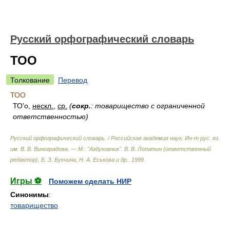
Русский орфографический словарь
ТОО
Толкование
Перевод
ТОО
ТО'о,
нескл.
,
ср.
(
сокр.
: товарищество с ограниченной
ответственностью)
Русский орфографический словарь. / Российская академия наук. Ин-т рус. яз.
им. В. В. Виноградова. — М.: "Азбуковник"
.
В. В. Лопатин (ответственный
редактор), Б. З. Букчина, Н. А. Еськова и др.
.
1999
.
Игры ⚽
Поможем сделать НИР
Синонимы
:
товарищество