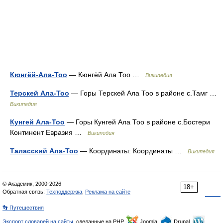
Кюнгёй-Ала-Тоо
— Кюнгёй Ала Тоо …
Википедия
Терскей Ала-Тоо
— Горы Терскей Ала Тоо в районе с.Тамг …
Википедия
Кунгей Ала-Тоо
— Горы Кунгей Ала Тоо в районе с.Бостери
Континент Евразия …
Википедия
Таласский Ала-Тоо
— Координаты: Координаты …
Википедия
© Академик, 2000-2026
18+
Обратная связь:
Техподдержка
,
Реклама на сайте
👣 Путешествия
Экспорт словарей на сайты
, сделанные на PHP,
Joomla,
Drupal,