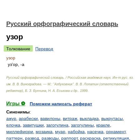
Русский орфографический словарь
узор
Толкование
Перевод
узор
уз'ор, -а
Русский орфографический словарь. / Российская академия наук. Ин-т рус. яз.
им. В. В. Виноградова. — М.: "Азбуковник"
.
В. В. Лопатин (ответственный
редактор), Б. З. Букчина, Н. А. Еськова и др.
.
1999
.
Игры ⚽
Поможем написать реферат
Синонимы
:
ажур
,
арабески
,
вавилоны
,
витраж
,
выкладка
,
выкрутасы
,
елочка
,
завитушки
,
загогулина
,
загогулины
,
кракле
,
миллефиори
,
мозаика
,
муар
,
набойка
,
насечка
,
орнамент
,
паттерн
,
развод
,
разводы
,
раппорт
,
раскраска
,
ретикуляция
,