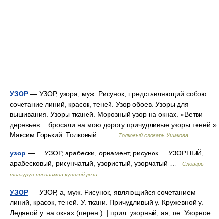
УЗОР
— УЗОР, узора, муж. Рисунок, представляющий собою
сочетание линий, красок, теней. Узор обоев. Узоры для
вышивания. Узоры тканей. Морозный узор на окнах. «Ветви
деревьев… бросали на мою дорогу причудливые узоры теней.»
Максим Горький. Толковый… …
Толковый словарь Ушакова
узор
— УЗОР, арабески, орнамент, рисунок УЗОРНЫЙ,
арабесковый, рисунчатый, узористый, узорчатый …
Словарь-
тезаурус синонимов русской речи
УЗОР
— УЗОР, а, муж. Рисунок, являющийся сочетанием
линий, красок, теней. У. ткани. Причудливый у. Кружевной у.
Ледяной у. на окнах (перен.). | прил. узорный, ая, ое. Узорное