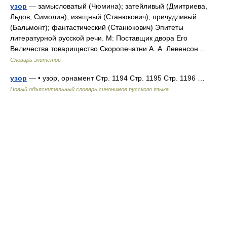
узор
— замысловатый (Чюмина); затейливый (Дмитриева,
Льдов, Симолин); изящный (Станюкович); причудливый
(Бальмонт); фантастический (Станюкович) Эпитеты
литературной русской речи. М: Поставщик двора Его
Величества товарищество Скоропечатни А. А. Левенсон …
Словарь эпитетов
узор
— • узор, орнамент Стр. 1194 Стр. 1195 Стр. 1196 …
Новый объяснительный словарь синонимов русского языка