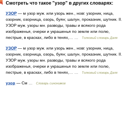
Смотреть что такое "узор" в других словарях:
УЗОР
— м узор муж. или узорь жен., новг. узорник, ница,
озорник, озорница, озорь, буян; шалун, проказник, шутник. II.
УЗОР муж. узоры мн. разводы, травы и всякого рода
изображенья, очерки и украшенья по земле или полю,
пестрые, в красках, либо в тенях,… …
Толковый словарь Даля
УЗОР
— м узор муж. или узорь жен., новг. узорник, ница,
озорник, озорница, озорь, буян; шалун, проказник, шутник. II.
УЗОР муж. узоры мн. разводы, травы и всякого рода
изображенья, очерки и украшенья по земле или полю,
пестрые, в красках, либо в тенях,… …
Толковый словарь Даля
узор
— См …
Словарь синонимов