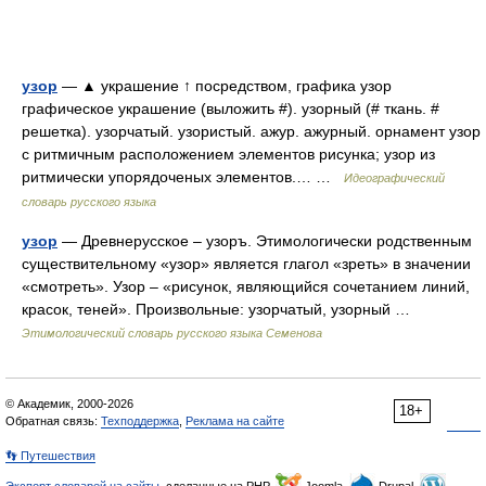
узор
— ▲ украшение ↑ посредством, графика узор
графическое украшение (выложить #). узорный (# ткань. #
решетка). узорчатый. узористый. ажур. ажурный. орнамент узор
с ритмичным расположением элементов рисунка; узор из
ритмически упорядоченых элементов.… …
Идеографический
словарь русского языка
узор
— Древнерусское – узоръ. Этимологически родственным
существительному «узор» является глагол «зреть» в значении
«смотреть». Узор – «рисунок, являющийся сочетанием линий,
красок, теней». Произвольные: узорчатый, узорный …
Этимологический словарь русского языка Семенова
© Академик, 2000-2026
18+
Обратная связь:
Техподдержка
,
Реклама на сайте
👣 Путешествия