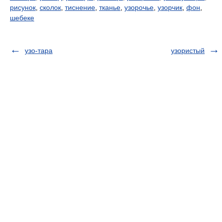
рисунок
,
сколок
,
тиснение
,
тканье
,
узорочье
,
узорчик
,
фон
,
шебеке
узо-тара
узористый