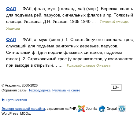
ФАЛ
— ФАЛ, фала, муж. (голланд. val) (мор.). Веревка, снасть
для подъема рей, парусов, сигнальных флагов и пр. Толковый
словарь Ушакова. Д.Н. Ушаков. 1935 1940 …
Толковый словарь
Ушакова
ФАЛ
— ФАЛ, а, муж. (спец.). 1. Снасть бегучего такелажа трос,
служащий для подъёма рангоутных деревьев, парусов.
Сигнальный ф. (для подачи флажных сигналов, подъёма
флага). 2. Страховочный трос (у парашютистов, у космонавтов
при выходе в открытый… …
Толковый словарь Ожегова
© Академик, 2000-2026
18+
Обратная связь:
Техподдержка
,
Реклама на сайте
👣 Путешествия
Экспорт словарей на сайты
, сделанные на PHP,
Joomla,
Drupal,
WordPress, MODx.