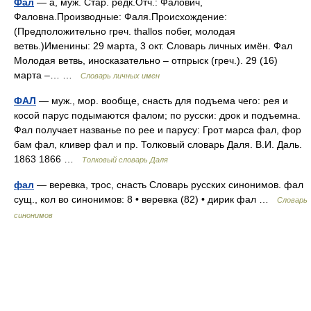
Фал
— а, муж. Стар. редк.Отч.: Фалович,
Фаловна.Производные: Фаля.Происхождение:
(Предположительно греч. thallos побег, молодая
ветвь.)Именины: 29 марта, 3 окт. Словарь личных имён. Фал
Молодая ветвь, иносказательно – отпрыск (греч.). 29 (16)
марта –… …
Словарь личных имен
ФАЛ
— муж., мор. вообще, снасть для подъема чего: рея и
косой парус подымаются фалом; по русски: дрок и подъемна.
Фал получает названье по рее и парусу: Грот марса фал, фор
бам фал, кливер фал и пр. Толковый словарь Даля. В.И. Даль.
1863 1866 …
Толковый словарь Даля
фал
— веревка, трос, снасть Словарь русских синонимов. фал
сущ., кол во синонимов: 8 • веревка (82) • дирик фал …
Словарь
синонимов