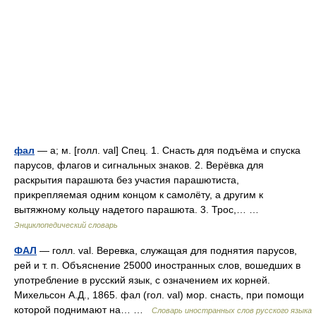
фал
— а; м. [голл. val] Спец. 1. Снасть для подъёма и спуска
парусов, флагов и сигнальных знаков. 2. Верёвка для
раскрытия парашюта без участия парашютиста,
прикрепляемая одним концом к самолёту, а другим к
вытяжному кольцу надетого парашюта. 3. Трос,… …
Энциклопедический словарь
ФАЛ
— голл. val. Веревка, служащая для поднятия парусов,
рей и т. п. Объяснение 25000 иностранных слов, вошедших в
употребление в русский язык, с означением их корней.
Михельсон А.Д., 1865. фал (гол. val) мор. снасть, при помощи
которой поднимают на… …
Словарь иностранных слов русского языка