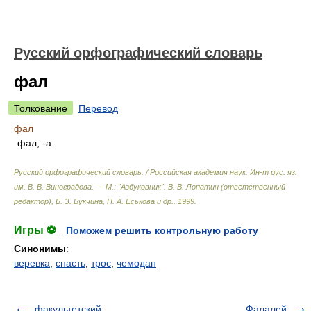
Русский орфографический словарь
фал
Толкование
Перевод
фал
фал, -а
Русский орфографический словарь. / Российская академия наук. Ин-т рус. яз.
им. В. В. Виноградова. — М.: "Азбуковник"
.
В. В. Лопатин (ответственный
редактор), Б. З. Букчина, Н. А. Еськова и др.
.
1999
.
Игры ⚽
Поможем решить контрольную работу
Синонимы
:
веревка
,
снасть
,
трос
,
чемодан
факультетский
Фалалей