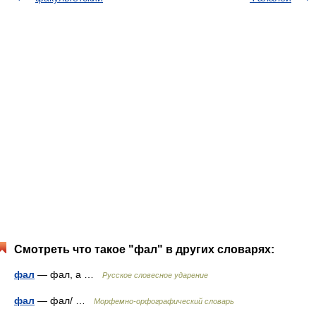
Смотреть что такое "фал" в других словарях:
фал
— фал, а …
Русское словесное ударение
фал
— фал/ …
Морфемно-орфографический словарь