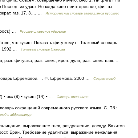
. ♦ Ни фига. Совсем, совершенно ничего. БАС 1. Ни фига? Ни
 Послед. из удэгэ. Но когда кино неинтересное, фиг ты
ократ. газ. 17. 3.… …
Исторический словарь галлицизмов русского
прост.) …
Русское словесное ударение
 То же, что кукиш. Показать фигу кому н. Толковый словарь
49 1992 …
Толковый словарь Ожегова
, разг. фигушка, разг. сниж., ирон. дуля, разг. сниж. шиш …
й словарь Ефремовой. Т. Ф. Ефремова. 2000 …
Современный
) • икс (9) • кукиш (14) • …
Словарь синонимов
ловарь сокращений современного русского языка. С. Пб.:
ений и аббревиатур
склицание, выражающее гнев, раздражение, досаду. Вахитов
 прост. Бран. Требование удалиться; выражение нежелания