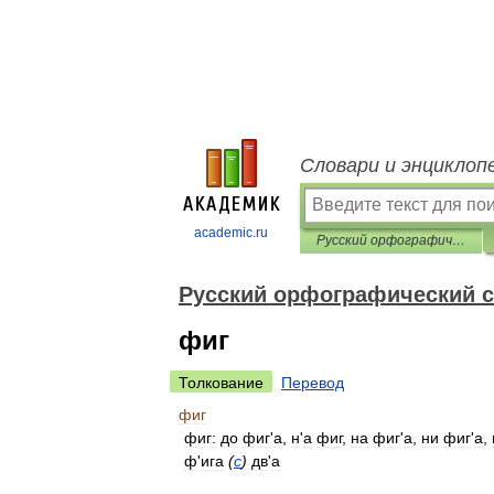
Словари и энциклоп
academic.ru
Русский орфографический словарь
Русский орфографический 
фиг
Толкование
Перевод
фиг
фиг:
до
фиг
'
а
,
н
'
а
фиг
,
на
фиг
'
а
,
ни
фиг
'
а
,
ф
'
ига
(
с
)
дв
'
а