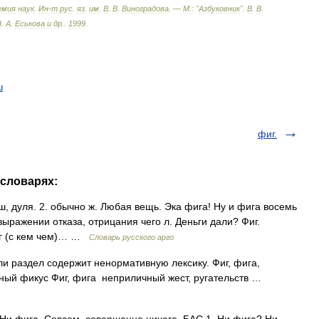
емия
наук
.
Ин
-
т
рус
.
яз
.
им
.
В
.
В
.
Виноградова
. —
М
.
:
"
Азбуковник
"
.
В
.
В
.
Н
.
А
.
Еськова
и
др
.
.
1999
.
ш
фиг.
 словарях:
иш, дуля. 2. обычно ж. Любая вещь. Эка фига! Ну и фига восемь
выражении отказа, отрицания чего л. Деньги дали? Фиг.
иг (с кем чем)… …
Словарь русского арго
и раздел содержит ненормативную лексику. Фиг, фига,
ный фикус Фиг, фига неприличный жест, ругательств …