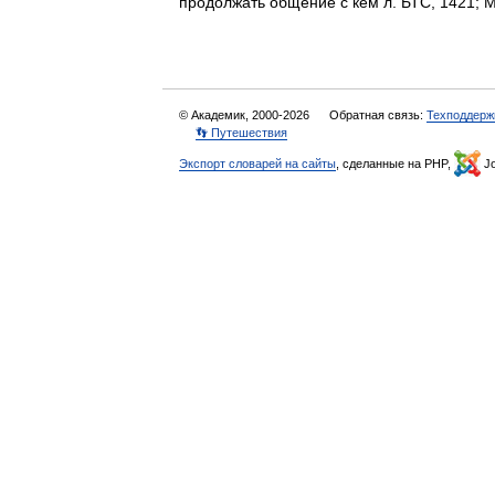
продолжать общение с кем л. БТС, 1421
© Академик, 2000-2026
Обратная связь:
Техподдерж
👣 Путешествия
Экспорт словарей на сайты
, сделанные на PHP,
Jo