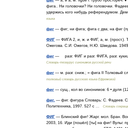
фиг
— а, и а, м. figue f. грубо простореч
фига.. Ни головочки? Ни головочки. Фадеев
удержись кого нибудь референдумом. Дем
языка
фиг
— фиг; ни фига; фига с два; на фиг (
ФИГ
— ФИГА 2, и, ж. и ФИГ, а, м. (прост.).
Ожегова. С.И. Ожегов, Н.Ю. Шведова. 19
фиг
— разг. ФИГ и разг. ФИГА, разг. кукиш
Словарь-тезаурус синонимов русской речи
фиг
— м. разг. сниж.; = фига II Толковы
толковый словарь русского языка Ефремовой
фиг
— сущ., кол во синонимов: 6 • дуля (12
фиг.
— фиг. фигура Словарь: С. Фадеев. С
Политехника, 1997. 527 с …
Словарь сокращ
ФИГ
— Блинский фиг! Жарг. мол. Бран. Во
2003, 16. Иди (пошёл) [ты] на фиг! Вульг.