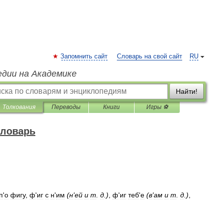
Запомнить сайт
Словарь на свой сайт
RU
едии на Академике
Найти!
Толкования
Переводы
Книги
Игры ⚽
словарь
п
'
о
фигу
,
ф
'
иг
с
н
'
им
(
н
'
ей
и
т
.
д
.)
,
ф
'
иг
теб
'
е
(
в
'
ам
и
т
.
д
.)
,