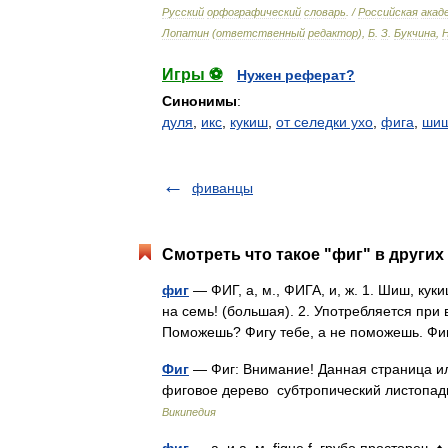
Русский
орфографический
словарь
. /
Российская
акад
Лопатин
(
ответственный
редактор
),
Б
.
З
.
Букчина
,
Игры ⚽
Нужен реферат?
Синонимы
:
дуля
,
икс
,
кукиш
,
от селедки ухо
,
фига
,
ши
фиванцы
Смотреть что такое "фиг" в других
фиг
— ФИГ, а, м., ФИГА, и, ж. 1. Шиш, кук
на семь! (большая). 2. Употребляется при 
Поможешь? Фигу тебе, а не поможешь. Ф
Фиг
— Фиг: Внимание! Данная страница ил
фиговое дерево субтропический листопад
Википедия