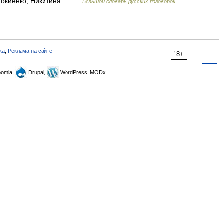
; Мокиенко, Никитина… …
Большой словарь русских поговорок
ка
,
Реклама на сайте
18+
omla,
Drupal,
WordPress, MODx.