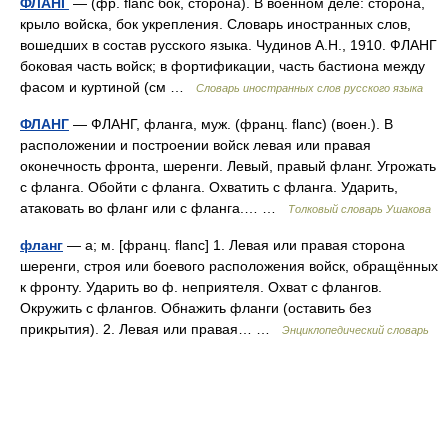
ФЛАНГ
— (фр. flanc бок, сторона). В военном деле: сторона,
крыло войска, бок укрепления. Словарь иностранных слов,
вошедших в состав русского языка. Чудинов А.Н., 1910. ФЛАНГ
боковая часть войск; в фортификации, часть бастиона между
фасом и куртиной (см …
Словарь иностранных слов русского языка
ФЛАНГ
— ФЛАНГ, фланга, муж. (франц. flanc) (воен.). В
расположении и построении войск левая или правая
оконечность фронта, шеренги. Левый, правый фланг. Угрожать
с фланга. Обойти с фланга. Охватить с фланга. Ударить,
атаковать во фланг или с фланга.… …
Толковый словарь Ушакова
фланг
— а; м. [франц. flanc] 1. Левая или правая сторона
шеренги, строя или боевого расположения войск, обращённых
к фронту. Ударить во ф. неприятеля. Охват с флангов.
Окружить с флангов. Обнажить фланги (оставить без
прикрытия). 2. Левая или правая… …
Энциклопедический словарь