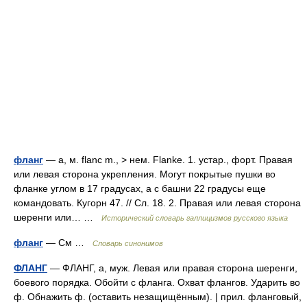
фланг
— а, м. flanc m., > нем. Flanke. 1. устар., форт. Правая
или левая сторона укрепления. Могут покрытые пушки во
фланке углом в 17 градусах, а с башни 22 градусы еще
командовать. Кугорн 47. // Сл. 18. 2. Правая или левая сторона
шеренги или… …
Исторический словарь галлицизмов русского языка
фланг
— См …
Словарь синонимов
ФЛАНГ
— ФЛАНГ, а, муж. Левая или правая сторона шеренги,
боевого порядка. Обойти с фланга. Охват флангов. Ударить во
ф. Обнажить ф. (оставить незащищённым). | прил. фланговый,