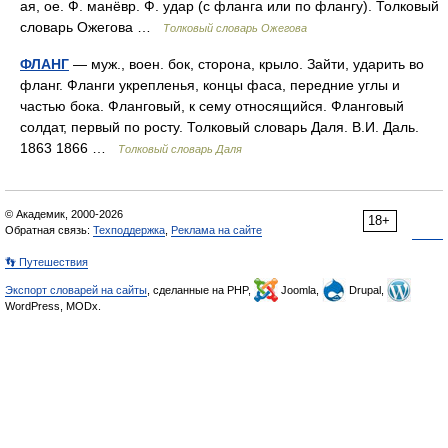
ая, ое. Ф. манёвр. Ф. удар (с фланга или по флангу). Толковый
словарь Ожегова …
Толковый словарь Ожегова
ФЛАНГ
— муж., воен. бок, сторона, крыло. Зайти, ударить во
фланг. Фланги укрепленья, концы фаса, передние углы и
частью бока. Фланговый, к сему относящийся. Фланговый
солдат, первый по росту. Толковый словарь Даля. В.И. Даль.
1863 1866 …
Толковый словарь Даля
© Академик, 2000-2026
18+
Обратная связь:
Техподдержка
,
Реклама на сайте
👣 Путешествия
Экспорт словарей на сайты
, сделанные на PHP,
Joomla,
Drupal,
WordPress, MODx.