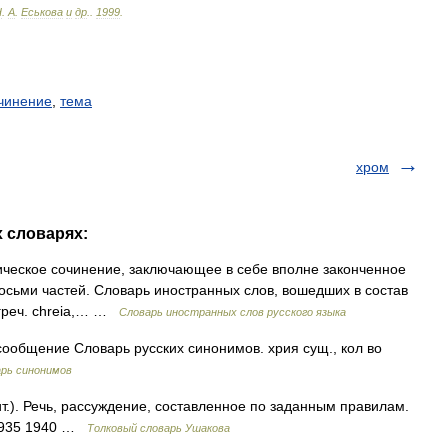
Н
.
А
.
Еськова
и
др
.
.
1999
.
чинение
,
тема
хром
х словарях:
ническое сочинение, заключающее в себе вполне законченное
восьми частей. Словарь иностранных слов, вошедших в состав
 греч. chreia,… …
Словарь иностранных слов русского языка
сообщение Словарь русских синонимов. хрия сущ., кол во
рь синонимов
лит.). Речь, рассуждение, составленное по заданным правилам.
 1935 1940 …
Толковый словарь Ушакова