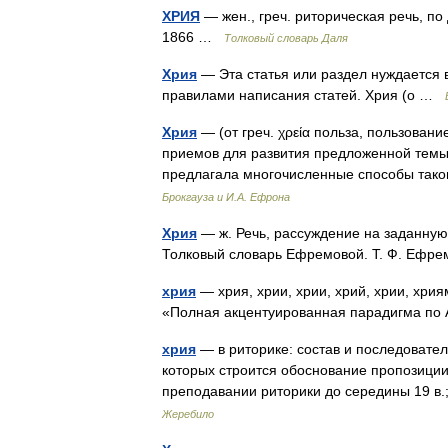
ХРИЯ
— жен., греч. риторическая речь, по
1866 …
Толковый словарь Даля
Хрия
— Эта статья или раздел нуждается в
правилами написания статей. Хрия (о …
Хрия
— (от греч. χρεία польза, пользован
приемов для развития предложенной темы
предлагала многочисленные способы так
Брокгауза и И.А. Ефрона
Хрия
— ж. Речь, рассуждение на заданную
Толковый словарь Ефремовой. Т. Ф. Ефр
хрия
— хрия, хрии, хрии, хрий, хрии, хрия
«Полная акцентуированная парадигма по 
хрия
— в риторике: состав и последовате
которых строится обоснование пропозиции
преподавании риторики до середины 19 в
Жеребило