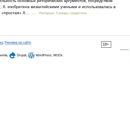
льность основных риторических аргументов, посредством
; Х. изобретена византийскими учеными и использовалась в
.; «простая» Х.… …
Риторика: Словарь-справочник
ка
,
Реклама на сайте
18+
omla,
Drupal,
WordPress, MODx.