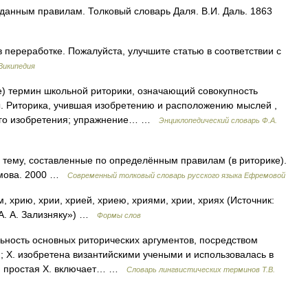
 данным правилам. Толковый словарь Даля. В.И. Даль. 1863
 переработке. Пожалуйста, улучшите статью в соответствии с
Википедия
ие) термин школьной риторики, означающий совокупность
. Риторика, учившая изобретению и расположению мыслей ,
ого изобретения; упражнение… …
Энциклопедический словарь Ф.А.
 тему, составленные по определённым правилам (в риторике).
емова. 2000 …
Современный толковый словарь русского языка Ефремовой
м, хрию, хрии, хрией, хриею, хриями, хрии, хриях (Источник:
А. А. Зализняку») …
Формы слов
льность основных риторических аргументов, посредством
; Х. изобретена византийскими учеными и использовалась в
.; простая Х. включает… …
Словарь лингвистических терминов Т.В.