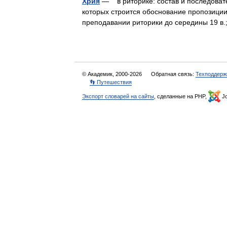
Хрия
— в риторике: состав и последовате
которых строится обоснование пропозиции
преподавании риторики до середины 19 в
© Академик, 2000-2026
Обратная связь:
Техподдерж
👣 Путешествия
Экспорт словарей на сайты
, сделанные на PHP,
Jo