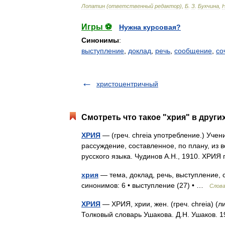
Лопатин
(
ответственный
редактор
),
Б
.
З
.
Букчина
,
Игры ⚽
Нужна курсовая?
Синонимы
:
выступление
,
доклад
,
речь
,
сообщение
,
со
христоцентричный
Смотреть что такое "хрия" в други
ХРИЯ
— (греч. chreia употребление.) Уче
рассуждение, составленное, по плану, из 
русского языка. Чудинов А.Н., 1910. ХРИЯ
хрия
— тема, доклад, речь, выступление, 
синонимов: 6 • выступление (27) • …
Слова
ХРИЯ
— ХРИЯ, хрии, жен. (греч. chreia) (
Толковый словарь Ушакова. Д.Н. Ушаков.