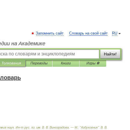
Запомнить сайт
Словарь на свой сайт
RU
едии на Академике
Найти!
Толкования
Переводы
Книги
Игры ⚽
словарь
емия
наук
.
Ин
-
т
рус
.
яз
.
им
.
В
.
В
.
Виноградова
. —
М
.
:
"
Азбуковник
"
.
В
.
В
.