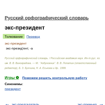
Русский орфографический словарь
экс-президент
Толкование
Перевод
экс-президент
экс-презид'ент, -а
Русский орфографический словарь. / Российская академия наук. Ин-т рус. яз.
им. В. В. Виноградова. — М.: "Азбуковник"
.
В. В. Лопатин (ответственный
редактор), Б. З. Букчина, Н. А. Еськова и др.
.
1999
.
Игры ⚽
Поможем решить контрольную работу
Синонимы
:
президент
экс-председатель
экс-премьер