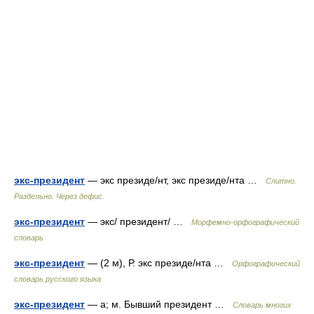
экс-президент
— экс президе/нт, экс президе/нта …
Слитно.
Раздельно. Через дефис.
экс-президент
— экс/ президент/ …
Морфемно-орфографический
словарь
экс-президент
— (2 м), Р. экс президе/нта …
Орфографический
словарь русского языка
экс-президент
— а; м. Бывший президент …
Словарь многих