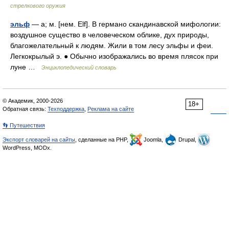
стрелкового оружия
эльф
— а; м. [нем. Elf]. В германо скандинавской мифологии:
воздушное существо в человеческом облике, дух природы,
благожелательный к людям. Жили в том лесу эльфы и феи.
Легкокрылый э. ● Обычно изображались во время плясок при
луне …
Энциклопедический словарь
© Академик, 2000-2026
18+
Обратная связь:
Техподдержка
,
Реклама на сайте
👣 Путешествия
Экспорт словарей на сайты
, сделанные на PHP,
Joomla,
Drupal,
WordPress, MODx.