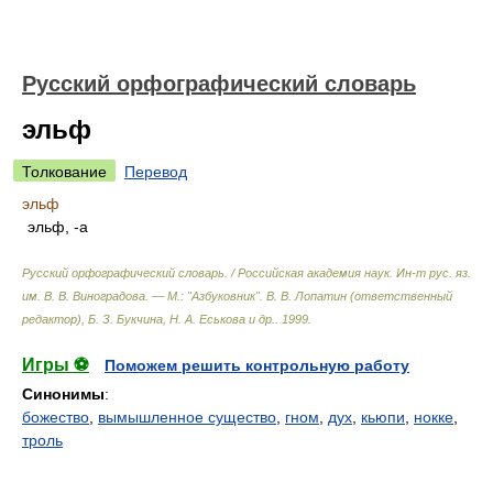
Русский орфографический словарь
эльф
Толкование
Перевод
эльф
эльф, -а
Русский орфографический словарь. / Российская академия наук. Ин-т рус. яз.
им. В. В. Виноградова. — М.: "Азбуковник"
.
В. В. Лопатин (ответственный
редактор), Б. З. Букчина, Н. А. Еськова и др.
.
1999
.
Игры ⚽
Поможем решить контрольную работу
Синонимы
:
божество
,
вымышленное существо
,
гном
,
дух
,
кьюпи
,
нокке
,
троль