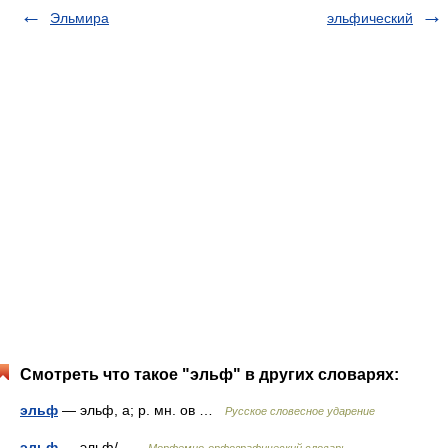
Эльмира
эльфический
Смотреть что такое "эльф" в других словарях:
эльф
— эльф, а; р. мн. ов …
Русское словесное ударение
эльф
— эльф/ …