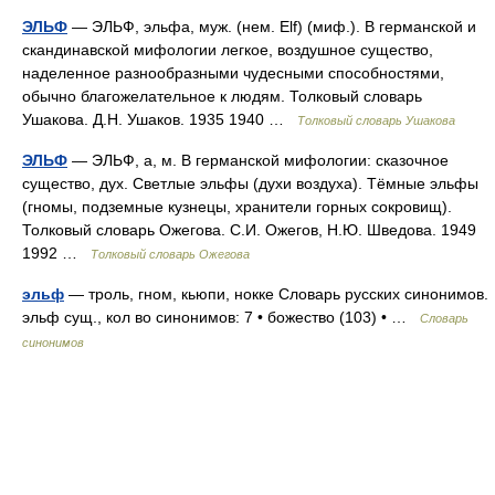
ЭЛЬФ
— ЭЛЬФ, эльфа, муж. (нем. Elf) (миф.). В германской и
скандинавской мифологии легкое, воздушное существо,
наделенное разнообразными чудесными способностями,
обычно благожелательное к людям. Толковый словарь
Ушакова. Д.Н. Ушаков. 1935 1940 …
Толковый словарь Ушакова
ЭЛЬФ
— ЭЛЬФ, а, м. В германской мифологии: сказочное
существо, дух. Светлые эльфы (духи воздуха). Тёмные эльфы
(гномы, подземные кузнецы, хранители горных сокровищ).
Толковый словарь Ожегова. С.И. Ожегов, Н.Ю. Шведова. 1949
1992 …
Толковый словарь Ожегова
эльф
— троль, гном, кьюпи, нокке Словарь русских синонимов.
эльф сущ., кол во синонимов: 7 • божество (103) • …
Словарь
синонимов