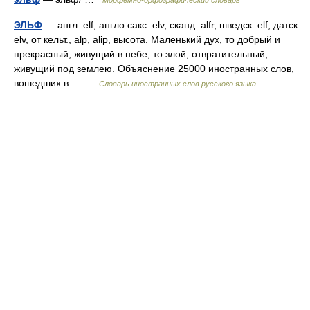
Морфемно-орфографический словарь
ЭЛЬФ
— англ. elf, англо сакс. elv, сканд. alfr, шведск. elf, датск.
elv, от кельт., alp, alip, высота. Маленький дух, то добрый и
прекрасный, живущий в небе, то злой, отвратительный,
живущий под землею. Объяснение 25000 иностранных слов,
вошедших в… …
Словарь иностранных слов русского языка