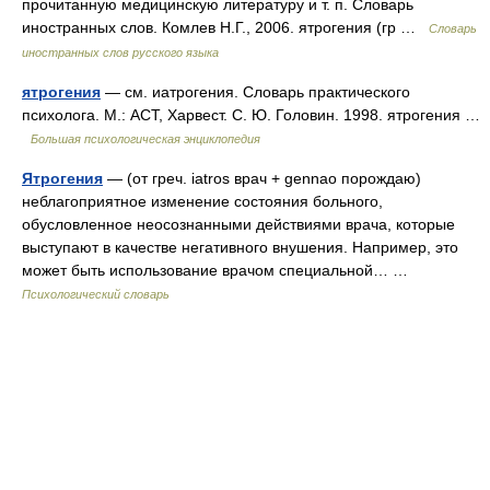
прочитанную медицинскую литературу и т. п. Словарь
иностранных слов. Комлев Н.Г., 2006. ятрогения (гр …
Словарь
иностранных слов русского языка
ятрогения
— см. иатрогения. Словарь практического
психолога. М.: АСТ, Харвест. С. Ю. Головин. 1998. ятрогения …
Большая психологическая энциклопедия
Ятрогения
— (от греч. iatros врач + gennao порождаю)
неблагоприятное изменение состояния больного,
обусловленное неосознанными действиями врача, которые
выступают в качестве негативного внушения. Например, это
может быть использование врачом специальной… …
Психологический словарь