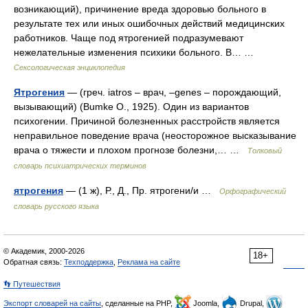
возникающий), причинение вреда здоровью больного в
результате тех или иных ошибочных действий медицинских
работников. Чаще под ятрогенией подразумевают
нежелательные изменения психики больного. В… …
Сексологическая энциклопедия
Ятрогения
— (греч. iatros – врач, –genes – порождающий,
вызывающий) (Bumke О., 1925). Один из вариантов
психогении. Причиной болезненных расстройств является
неправильное поведение врача (неосторожное высказывание
врача о тяжести и плохом прогнозе болезни,… …
Толковый
словарь психиатрических терминов
ятрогения
— (1 ж), Р., Д., Пр. ятрогени/и …
Орфографический
словарь русского языка
© Академик, 2000-2026
18+
Обратная связь:
Техподдержка
,
Реклама на сайте
👣 Путешествия
Экспорт словарей на сайты
, сделанные на PHP,
Joomla,
Drupal,