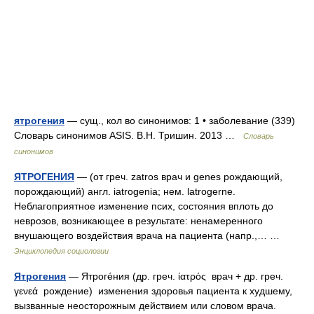
ятрогения
— сущ., кол во синонимов: 1 • заболевание (339)
Словарь синонимов ASIS. В.Н. Тришин. 2013 …
Словарь
синонимов
ЯТРОГЕНИЯ
— (от греч. zatros врач и genes рождающий,
порождающий) англ. iatrogenia; нем. latrogerne.
Неблагоприятное изменение псих, состояния вплоть до
неврозов, возникающее в результате: ненамеренного
внушающего воздействия врача на пациента (напр.,… …
Энциклопедия социологии
Ятрогения
— Ятрогéния (др. греч. ἰατρός врач + др. греч.
γενεά рождение) изменения здоровья пациента к худшему,
вызванные неосторожным действием или словом врача.