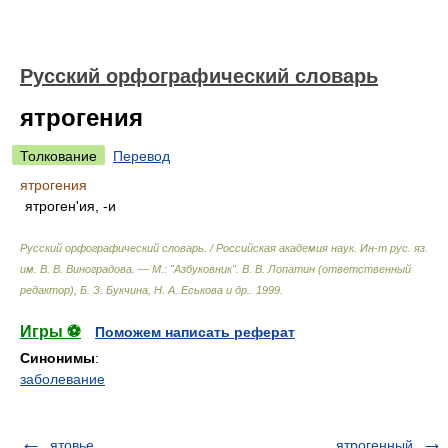
Русский орфографический словарь
ятрогения
Толкование
Перевод
ятрогения
ятроген'ия, -и
Русский орфографический словарь. / Российская академия наук. Ин-т рус. яз.
им. В. В. Виноградова. — М.: "Азбуковник"
.
В. В. Лопатин (ответственный
редактор), Б. З. Букчина, Н. А. Еськова и др.
.
1999
.
Игры ⚽
Поможем написать реферат
Синонимы
:
заболевание
ятовье
ятрогенный