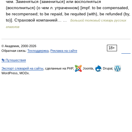
чем. Заменяться (замениться) или восполняться
(восполниться) (о чем л. утраченном) [impf. to be compensated,
be recompensed; to be repaid, be requited (with), be refunded (by,
to)]. Страховой компанией… …
Большой толковый словарь русских
глаголов
© Академик, 2000-2026
18+
Обратная связь:
Техподдержка
,
Реклама на сайте
👣 Путешествия
Экспорт словарей на сайты
, сделанные на PHP,
Joomla,
Drupal,
WordPress, MODx.