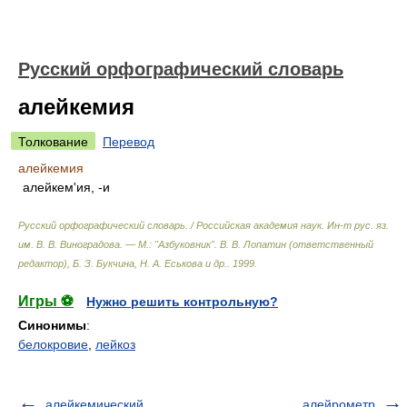
Русский орфографический словарь
алейкемия
Толкование
Перевод
алейкемия
алейкем'ия, -и
Русский орфографический словарь. / Российская академия наук. Ин-т рус. яз.
им. В. В. Виноградова. — М.: "Азбуковник"
.
В. В. Лопатин (ответственный
редактор), Б. З. Букчина, Н. А. Еськова и др.
.
1999
.
Игры ⚽
Нужно решить контрольную?
Синонимы
:
белокровие
,
лейкоз
алейкемический
алейрометр