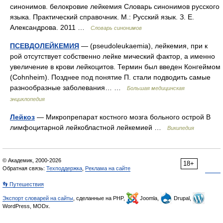
синонимов. белокровие лейкемия Словарь синонимов русского
языка. Практический справочник. М.: Русский язык. З. Е.
Александрова. 2011 …
Словарь синонимов
ПСЕВДОЛЕЙКЕМИЯ
— (pseudoleukaemia), лейкемия, при к
рой отсутствует собственно лейке мический фактор, а именно
увеличение в крови лейкоцитов. Термин был введен Конгеймом
(Cohnheim). Позднее под понятие П. стали подводить самые
разнообразные заболевания… …
Большая медицинская
энциклопедия
Лейкоз
— Микропрепарат костного мозга больного острой В
лимфоцитарной лейкобластной лейкемией …
Википедия
© Академик, 2000-2026
18+
Обратная связь:
Техподдержка
,
Реклама на сайте
👣 Путешествия
Экспорт словарей на сайты
, сделанные на PHP,
Joomla,
Drupal,
WordPress, MODx.