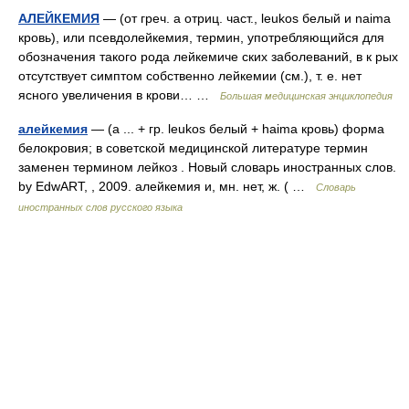
АЛЕЙКЕМИЯ
— (от греч. а отриц. част., leukos белый и naima
кровь), или псевдолейкемия, термин, употребляющийся для
обозначения такого рода лейкемиче ских заболеваний, в к рых
отсутствует симптом собственно лейкемии (см.), т. е. нет
ясного увеличения в крови… …
Большая медицинская энциклопедия
алейкемия
— (а ... + гр. leukos белый + haima кровь) форма
белокровия; в советской медицинской литературе термин
заменен термином лейкоз . Новый словарь иностранных слов.
by EdwART, , 2009. алейкемия и, мн. нет, ж. ( …
Словарь
иностранных слов русского языка