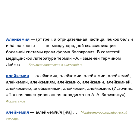
Алейкемия
— (от греч. а отрицательная частица, leukós белый
и háima кровь) по международной классификации
болезней системы крови форма белокровия. В советской
медицинской литературе термин «А.» заменен термином
Лейкоз …
Большая советская энциклопедия
алейкемия
— алейкемия, алейкемии, алейкемии, алейкемий,
алейкемии, алейкемиям, алейкемию, алейкемии, алейкемией,
алейкемиею, алейкемиями, алейкемии, алейкемиях (Источник:
«Полная акцентуированная парадигма по А. А. Зализняку») …
Формы слов
алейкемия
— а/лейк/ем/и/я [й/а] …
Морфемно-орфографический
словарь