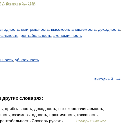
Н
.
А
.
Еськова
и
др
.
.
1999
.
ыгодность
,
выигрышность
,
высокооплачиваемость
,
доходность
,
быльность
,
рентабельность
,
экономичность
ьность
,
убыточность
выгодный
в других словарях:
ь, прибыльность, доходность; высокооплачиваемость,
ость, взаимовыгодность, практичность, кассовость,
 нерентабельность Словарь русских… …
Словарь синонимов