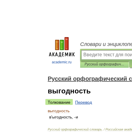
Словари и энциклоп
academic.ru
Русский орфографический словарь
Русский орфографический 
выгодность
Толкование
Перевод
выгодность
в
'
ыгодность
, -
и
Русский
орфографический
словарь
. /
Российская
акад