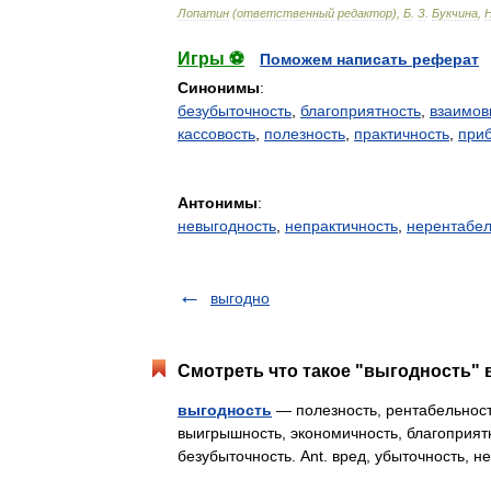
Лопатин
(
ответственный
редактор
),
Б
.
З
.
Букчина
,
Игры ⚽
Поможем написать реферат
Синонимы
:
безубыточность
,
благоприятность
,
взаимов
кассовость
,
полезность
,
практичность
,
при
Антонимы
:
невыгодность
,
непрактичность
,
нерентабел
выгодно
Смотреть что такое "выгодность" 
выгодность
— полезность, рентабельност
выигрышность, экономичность, благоприятн
безубыточность. Ant. вред, убыточность,