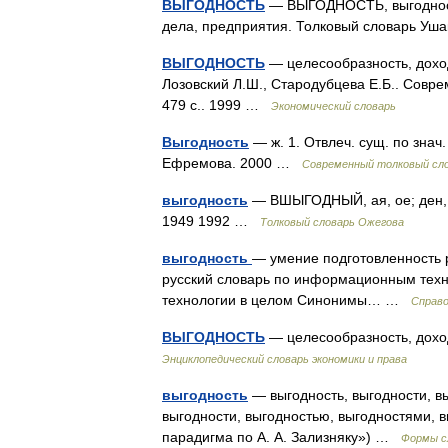
ВЫГОДНОСТЬ
— ВЫГОДНОСТЬ, выгодности,
дела, предприятия. Толковый словарь Уш
ВЫГОДНОСТЬ
— целесообразность, доход
Лозовский Л.Ш., Стародубцева Е.Б.. Совре
479 с.. 1999 …
Экономический словарь
Выгодность
— ж. 1. Отвлеч. сущ. по знач
Ефремова. 2000 …
Современный толковый сло
выгодность
— ВШЫГОДНЫЙ, ая, ое; ден, д
1949 1992 …
Толковый словарь Ожегова
выгодность
— умение подготовленность 
русский словарь по информационным техн
технологии в целом Синонимы… …
Справо
ВЫГОДНОСТЬ
— целесообразность, дохо
Энциклопедический словарь экономики и права
выгодность
— выгодность, выгодности, вы
выгодности, выгодностью, выгодностями, 
парадигма по А. А. Зализняку») …
Формы с