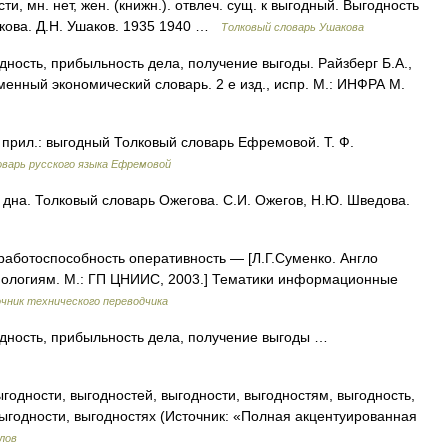
 мн. нет, жен. (книжн.). отвлеч. сущ. к выгодный. Выгодность
акова. Д.Н. Ушаков. 1935 1940 …
Толковый словарь Ушакова
ность, прибыльность дела, получение выгоды. Райзберг Б.А.,
менный экономический словарь. 2 е изд., испр. М.: ИНФРА М.
. прил.: выгодный Толковый словарь Ефремовой. Т. Ф.
варь русского языка Ефремовой
на. Толковый словарь Ожегова. С.И. Ожегов, Н.Ю. Шведова.
работоспособность оперативность — [Л.Г.Суменко. Англо
ологиям. М.: ГП ЦНИИС, 2003.] Тематики информационные
чник технического переводчика
дность, прибыльность дела, получение выгоды …
годности, выгодностей, выгодности, выгодностям, выгодность,
выгодности, выгодностях (Источник: «Полная акцентуированная
лов