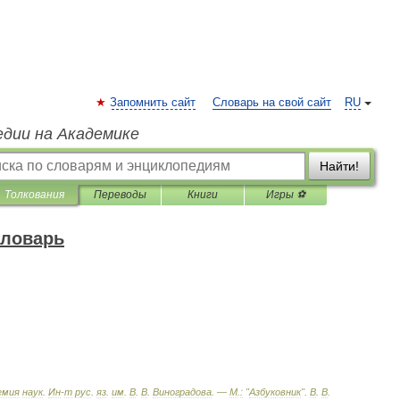
Запомнить сайт
Словарь на свой сайт
RU
едии на Академике
Найти!
Толкования
Переводы
Книги
Игры ⚽
словарь
емия
наук
.
Ин
-
т
рус
.
яз
.
им
.
В
.
В
.
Виноградова
. —
М
.
:
"
Азбуковник
"
.
В
.
В
.