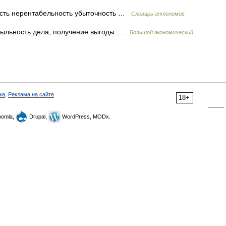
сть нерентабельность убыточность …
Словарь антонимов
быльность дела, получение выгоды …
Большой экономический
ка
,
Реклама на сайте
18+
omla,
Drupal,
WordPress, MODx.