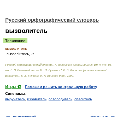
Русский орфографический словарь
вызволитель
Толкование
вызволитель
вызвол'итель, -я
Русский орфографический словарь. / Российская академия наук. Ин-т рус. яз.
им. В. В. Виноградова. — М.: "Азбуковник"
.
В. В. Лопатин (ответственный
редактор), Б. З. Букчина, Н. А. Еськова и др.
.
1999
.
Игры ⚽
Поможем решить контрольную работу
Синонимы
:
выручатель
,
избавитель
,
освободитель
,
спаситель
вызволенный
вызволить