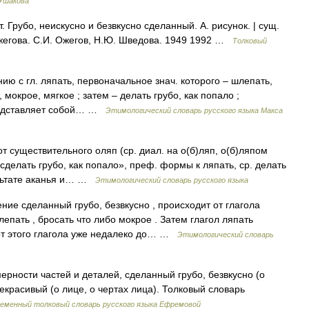
 Ушакова
Грубо, неискусно и безвкусно сделанный. А. рисунок. | сущ.
Ожегова. С.И. Ожегов, Н.Ю. Шведова. 1949 1992 …
Толковый
ию с гл. ляпать, первоначальное знач. которого – шлепать,
, мокрое, мягкое ; затем – делать грубо, как попало ;
редставляет собой… …
Этимологический словарь русского языка Макса
 существительного оляп (ср. диал. на о(б)ляп, о(б)ляпом
сделать грубо, как попало», преф. формы к ляпать, ср. делать
ультате аканья и… …
Этимологический словарь русского языка
ие сделанный грубо, безвкусно , происходит от глагола
епать , бросать что либо мокрое . Затем глагол ляпать
 от этого глагола уже недалеко до… …
Этимологический словарь
рности частей и деталей, сделанный грубо, безвкусно (о
красивый (о лице, о чертах лица). Толковый словарь
еменный толковый словарь русского языка Ефремовой