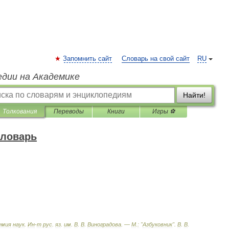
Запомнить сайт
Словарь на свой сайт
RU
едии на Академике
Найти!
Толкования
Переводы
Книги
Игры ⚽
словарь
емия
наук
.
Ин
-
т
рус
.
яз
.
им
.
В
.
В
.
Виноградова
. —
М
.
:
"
Азбуковник
"
.
В
.
В
.