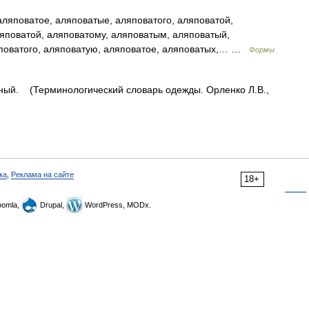
ляповатое, аляповатые, аляповатого, аляповатой,
ляповатой, аляповатому, аляповатым, аляповатый,
яповатого, аляповатую, аляповатое, аляповатых,… …
Формы
ый. (Терминологический словарь одежды. Орленко Л.В.,
ка
,
Реклама на сайте
18+
omla,
Drupal,
WordPress, MODx.