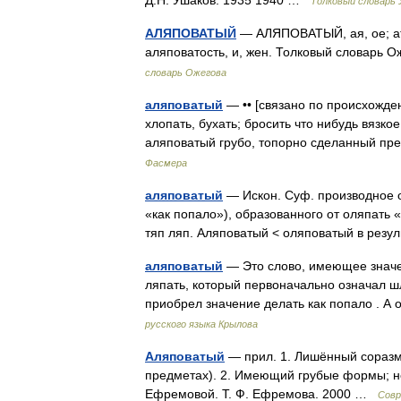
Д.Н. Ушаков. 1935 1940 …
Толковый словарь
АЛЯПОВАТЫЙ
— АЛЯПОВАТЫЙ, ая, ое; ат. 
аляповатость, и, жен. Толковый словарь 
словарь Ожегова
аляповатый
— •• [связано по происхожден
хлопать, бухать; бросить что нибудь вязкое
аляповатый грубо, топорно сделанный п
Фасмера
аляповатый
— Искон. Суф. производное от
«как попало»), образованного от оляпать «
тяп ляп. Аляповатый < оляповатый в рез
аляповатый
— Это слово, имеющее значен
ляпать, который первоначально означал шл
приобрел значение делать как попало . А
русского языка Крылова
Аляповатый
— прил. 1. Лишённый соразме
предметах). 2. Имеющий грубые формы; не
Ефремовой. Т. Ф. Ефремова. 2000 …
Совр