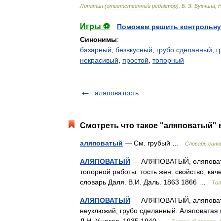
Лопатин
(
ответственный
редактор
),
Б
.
З
.
Букчина
,
Игры ⚽
Поможем решить контрольну
Синонимы
:
базарный
,
безвкусный
,
грубо сделанный
,
г
некрасивый
,
простой
,
топорный
аляповатость
Смотреть что такое "аляповатый" 
аляповатый
— См. грубый …
Словарь сино
АЛЯПОВАТЫЙ
— АЛЯПОВАТЫЙ, оляповатый
топорной работы: тость жен. свойство, кач
словарь Даля. В.И. Даль. 1863 1866 …
Тол
АЛЯПОВАТЫЙ
— АЛЯПОВАТЫЙ, аляповатая
неуклюжий; грубо сделанный. Аляповатая 