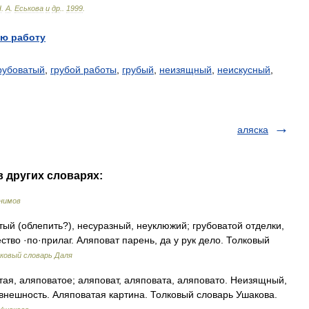
Н
.
А
.
Еськова
и
др
.
.
1999
.
ю работу
рубоватый
,
грубой работы
,
грубый
,
неизящный
,
неискусный
,
аляска
в других словарях:
нимов
 (облепить?), несуразный, неуклюжий; грубоватой отделки,
ество ·по·прилаг. Аляповат парень, да у рук дело. Толковый
ковый словарь Даля
, аляповатое; аляповат, аляповата, аляповато. Неизящный,
внешность. Аляповатая картина. Толковый словарь Ушакова.