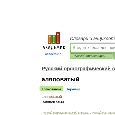
Словари и энциклоп
academic.ru
Русский орфографический словарь
Русский орфографический 
аляповатый
Толкование
Перевод
аляповатый
аляпов
'
атый
Русский
орфографический
словарь
. /
Российская
акад