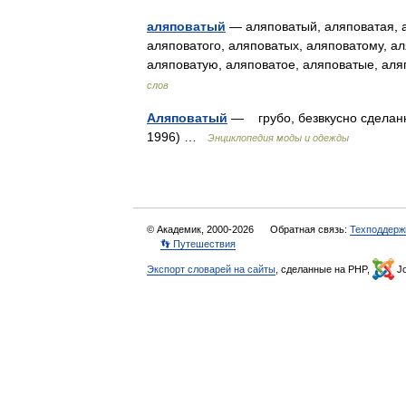
аляповатый
— аляповатый, аляповатая, а
аляповатого, аляповатых, аляповатому, а
аляповатую, аляповатое, аляповатые, ал
слов
Аляповатый
— грубо, безвкусно сделанн
1996) …
Энциклопедия моды и одежды
© Академик, 2000-2026
Обратная связь:
Техподдерж
👣 Путешествия
Экспорт словарей на сайты
, сделанные на PHP,
Jo