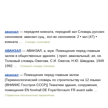
аванзал
— передняя комната, передний зал Словарь русских
синонимов. аванзал сущ., кол во синонимов: 2 • зал (47) •
комната …
Словарь синонимов
АВАНЗАЛ
— АВАНЗАЛ, а, муж. Помещение перед главным
залом в общественных зданиях. | прил. аванзальный, ая, ое.
Толковый словарь Ожегова. С.И. Ожегов, Н.Ю. Шведова. 1949
1992 …
Толковый словарь Ожегова
аванзал
— Помещение перед главным залом
[Терминологический словарь по строительству на 12 языках
(ВНИИИС Госстроя СССР)] Тематики здания, сооружения,
помещения EN forehall DE FoyerVorraum FR avant salle …
Справочник технического переводчика