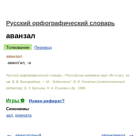
Русский орфографический словарь
аванзал
Толкование
Перевод
аванзал
аванз'ал, -а
Русский орфографический словарь. / Российская академия наук. Ин-т рус. яз.
им. В. В. Виноградова. — М.: "Азбуковник"
.
В. В. Лопатин (ответственный
редактор), Б. З. Букчина, Н. А. Еськова и др.
.
1999
.
Игры ⚽
Нужен реферат?
Синонимы
:
зал
,
комната
авангардный
аванкамера