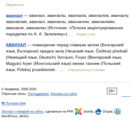
Ефремовой
аванзал
— аванзал, аванзалы, аванзала, аванзалов, аванзалу,
аванзалам, аванзал, аванзалы, аванзалом, аванзалами,
аванзале, аванзалах (Источник: «Полная акцентуированная
парадигма по А. А. Зализняку») …
Формы слов
АВАНЗАЛ
— помещение перед главным залом (Болгарский
язык; Български) предна зала (Чешский язык; Čeština) předsálí
(Немецкий язык; Deutsch) Vorraum; Foyer (Венгерский язык;
Magyar) foyer (Монгольский язык) өмнөх танхим (Польский
язык; Polska) przedsionek… …
Строительный словарь
© Академик, 2000-2026
18+
Обратная связь:
Техподдержка
,
Реклама на сайте
👣 Путешествия
Экспорт словарей на сайты
, сделанные на PHP,
Joomla,
Drupal,
WordPress, MODx.