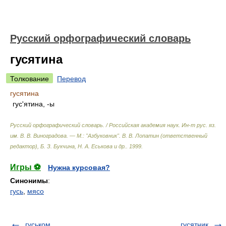
Русский орфографический словарь
гусятина
Толкование
Перевод
гусятина
гус'ятина, -ы
Русский орфографический словарь. / Российская академия наук. Ин-т рус. яз.
им. В. В. Виноградова. — М.: "Азбуковник"
.
В. В. Лопатин (ответственный
редактор), Б. З. Букчина, Н. А. Еськова и др.
.
1999
.
Игры ⚽
Нужна курсовая?
Синонимы
:
гусь
,
мясо
гуськом
гусятник