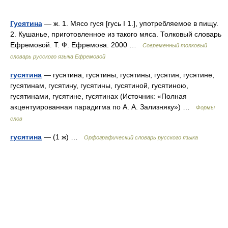
Гусятина
— ж. 1. Мясо гуся [гусь I 1.], употребляемое в пищу.
2. Кушанье, приготовленное из такого мяса. Толковый словарь
Ефремовой. Т. Ф. Ефремова. 2000 …
Современный толковый
словарь русского языка Ефремовой
гусятина
— гусятина, гусятины, гусятины, гусятин, гусятине,
гусятинам, гусятину, гусятины, гусятиной, гусятиною,
гусятинами, гусятине, гусятинах (Источник: «Полная
акцентуированная парадигма по А. А. Зализняку») …
Формы
слов
гусятина
— (1 ж) …
Орфографический словарь русского языка