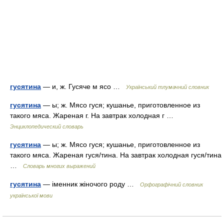
гусятина
— и, ж. Гусяче м ясо …
Український тлумачний словник
гусятина
— ы; ж. Мясо гуся; кушанье, приготовленное из
такого мяса. Жареная г. На завтрак холодная г …
Энциклопедический словарь
гусятина
— ы; ж. Мясо гуся; кушанье, приготовленное из
такого мяса. Жареная гуся/тина. На завтрак холодная гуся/тина
…
Словарь многих выражений
гусятина
— іменник жіночого роду …
Орфографічний словник
української мови