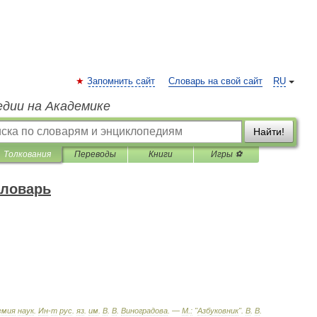
Запомнить сайт
Словарь на свой сайт
RU
едии на Академике
Найти!
Толкования
Переводы
Книги
Игры ⚽
словарь
емия
наук
.
Ин
-
т
рус
.
яз
.
им
.
В
.
В
.
Виноградова
. —
М
.
:
"
Азбуковник
"
.
В
.
В
.