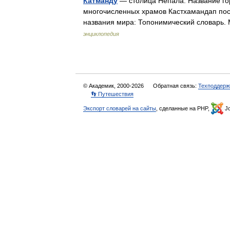
Катманду
— столица Непала. Название го
многочисленных храмов Кастхамандап пос
названия мира: Топонимический словарь.
энциклопедия
© Академик, 2000-2026
Обратная связь:
Техподдерж
👣 Путешествия
Экспорт словарей на сайты
, сделанные на PHP,
Jo