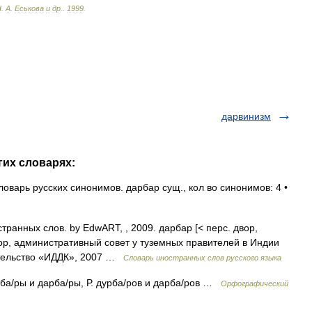
Н
.
А
.
Еськова
и
др
.
.
1999
.
дарвинизм
гих словарях:
оварь русских синонимов. дарбар сущ., кол во синонимов: 4 •
ранных слов. by EdwART, , 2009. дарбар [< перс. двор,
ор, административный совет у туземных правителей в Индии
ательство «ИДДК», 2007 …
Словарь иностранных слов русского языка
рба/ры и дарба/ры, Р. дурба/ров и дарба/ров …
Орфографический