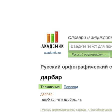
Словари и энциклоп
academic.ru
Русский орфографический словарь
Русский орфографический 
дарбар
Толкование
Перевод
дарбар
дарб
'
ар
, -
а
и
дурб
'
ар
, -
а
Русский
орфографический
словарь
. /
Российская
акад