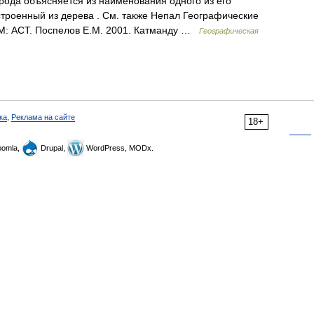
рода объясняется из наименования одного из его
троенный из дерева . См. также Непал Географические
 М: АСТ. Поспелов Е.М. 2001. Катманду …
Географическая
ка
,
Реклама на сайте
18+
omla,
Drupal,
WordPress, MODx.