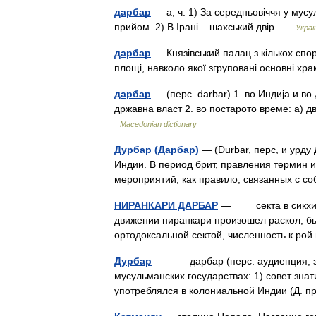
дарбар
— а, ч. 1) За середньовіччя у мус
прийом. 2) В Ірані – шахський двір …
Украї
дарбар
— Князівський палац з кількох спо
площі, навколо якої згруповані основні 
дарбар
— (перс. darbar) 1. во Индија и во
државна власт 2. во постарото време: а) д
Macedonian dictionary
Дурбар (Дарбар)
— (Durbar, перс, и урду
Индии. В период брит, правления термин 
мероприятий, как правило, связанных с 
НИРАНКАРИ ДАРБАР
— секта в сикхизме
движении ниранкари произошел раскол, бы
ортодоксальной сектой, численность к ро
Дурбар
— дарбар (перс. аудиенция, зал
мусульманских государствах: 1) совет зна
употреблялся в колониальной Индии (Д. 