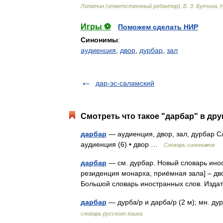
Лопатин
(
ответственный
редактор
),
Б
.
З
.
Букчина
,
Игры ⚽
Поможем сделать НИР
Синонимы
:
аудиенция
,
двор
,
дурбар
,
зал
дар-эс-саламский
Смотреть что такое "дарбар" в дру
дарбар
— аудиенция, двор, зал, дурбар Сл
аудиенция (6) • двор …
Словарь синонимов
дарбар
— см. дурбар. Новый словарь иност
резиденция монарха, приёмная зала] – дв
Большой словарь иностранных слов. Изд
дарбар
— дурба/р и дарба/р (2 м); мн. ду
словарь русского языка