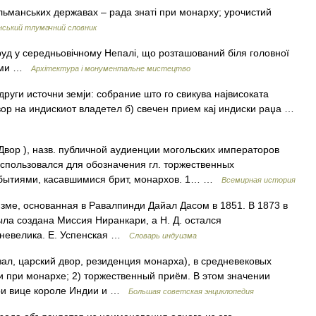
ульманських державах – рада знаті при монарху; урочистий
нський тлумачний словник
руд у середньовічному Непалі, що розташований біля головної
храми …
Архітектура і монументальне мистецтво
 други источни земји: собрание што го свикува највисоката
вор на индискиот владетел б) свечен прием кај индиски раџа …
 Двор ), назв. публичной аудиенции могольских императоров
использовался для обозначения гл. торжественных
событиями, касавшимися брит, монархов. 1… …
Всемирная история
, основанная в Равалпинди Дайал Дасом в 1851. В 1873 в
ла создана Миссия Ниранкари, а Н. Д. остался
й невелика. Е. Успенская …
Словарь индуизма
, царский двор, резиденция монарха), в средневековых
ти при монархе; 2) торжественный приём. В этом значении
при вице короле Индии и …
Большая советская энциклопедия